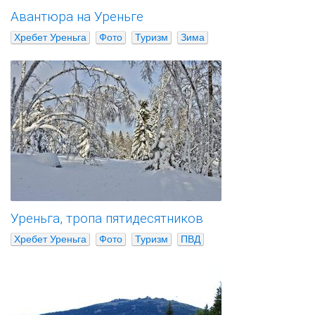
Авантюра на Уреньге
Хребет Уреньга
Фото
Туризм
Зима
Уреньга, тропа пятидесятников
Хребет Уреньга
Фото
Туризм
ПВД