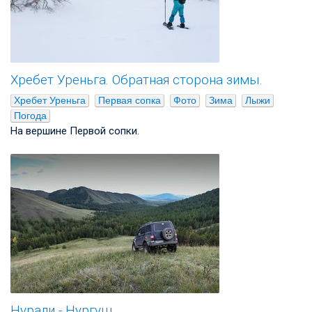
Хребет Уреньга. Обратная сторона зимы.
Хребет Уреньга
Первая сопка
Фото
Зима
Лыжи
Погода
На вершине Первой сопки.
Нурали - Нургуш