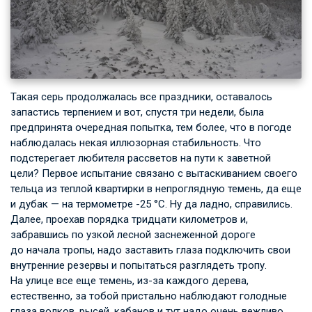
Такая серь продолжалась все праздники, оставалось
запастись терпением и вот, спустя три недели, была
предпринята очередная попытка, тем более, что в погоде
наблюдалась некая иллюзорная стабильность. Что
подстерегает любителя рассветов на пути к заветной
цели? Первое испытание связано с вытаскиванием своего
тельца из теплой квартирки в непроглядную темень, да еще
и дубак — на термометре -25 °С. Ну да ладно, справились.
Далее, проехав порядка тридцати километров и,
забравшись по узкой лесной заснеженной дороге
до начала тропы, надо заставить глаза подключить свои
внутренние резервы и попытаться разглядеть тропу.
На улице все еще темень, из-за каждого дерева,
естественно, за тобой пристально наблюдают голодные
глаза волков, рысей, кабанов и тут надо очень вежливо