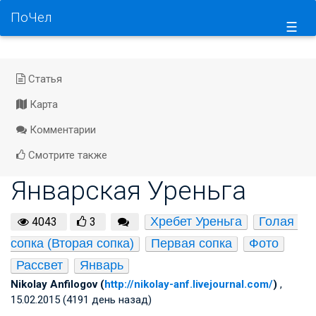
ПоЧел
☰
Статья
Карта
Комментарии
Смотрите также
Январская Уреньга
Хребет Уреньга
Голая 
4043
3
сопка (Вторая сопка)
Первая сопка
Фото
Рассвет
Январь
Nikolay Anfilogov (
http://nikolay-anf.livejournal.com/
)
,
15.02.2015 (4191 день назад)