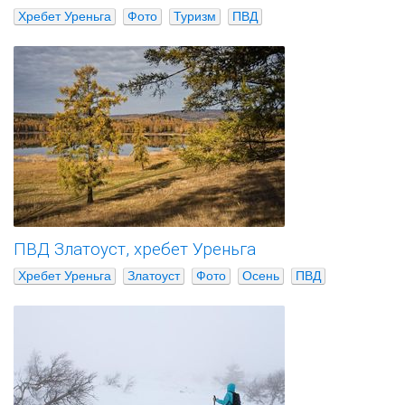
Хребет Уреньга
Фото
Туризм
ПВД
ПВД Златоуст, хребет Уреньга
Хребет Уреньга
Златоуст
Фото
Осень
ПВД