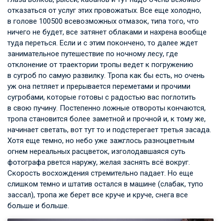
отказаться от услуг этих провожатых. Все еще холодно,
в голове 100500 всевозможных отмазок, типа того, что
ничего не будет, все затянет облаками и нахрена вообще
туда переться. Если и с этим покончено, то далее ждет
занимательное путешествие по ночному лесу, где
отклонение от траектории тропы ведет к погружению
в сугроб по самую развилку. Тропа как бы есть, но очень
уж она петляет и прерывается переметами и прочими
сугробами, которые готовы с радостью вас поглотить
в свою пучину. Постепенно ложные отвороты кончаются,
тропа становится более заметной и прочной и, к тому же,
начинает светать, вот тут то и подстерегает третья засада.
Хотя еще темно, но небо уже зажглось разноцветным
огнем нереальных расцветок, изголодавшаяся суть
фотографа рвется наружу, желая заснять всё вокруг.
Скорость восхождения стремительно падает. Но еще
слишком темно и штатив остался в машине (слабак, тупо
зассал), тропа же берет все круче и круче, снега все
больше и больше.