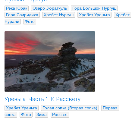
Река Юрак
Озеро Зюраткуль
Гора Большой Нургуш
Гора Свиридиха
Хребет Нургуш
Хребет Уреньга
Хребет 
Нурали
Фото
Уреньга. Часть 1: К Рассвету.
Хребет Уреньга
Голая сопка (Вторая сопка)
Первая 
сопка
Фото
Зима
Рассвет