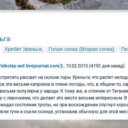
ьга
Хребет Уреньга
Голая сопка (Вторая сопка)
Пе
//nikolay-anf.livejournal.com/
)
, 15.02.2015 (4192 дня назад)
третить рассвет на склоне горы Уреньги, что растет непода
а эта весьма капризна в плане погоды, что, в общем-то, хар
есьма популярна у народа. К тому же, в отличие от Тагана
 с лавочками, что делает это место весьма интересным. В
зведал состояние тропы, но при восхождении спугнул хорош
тели тучи и съели солнце, установив обычную для этой мес