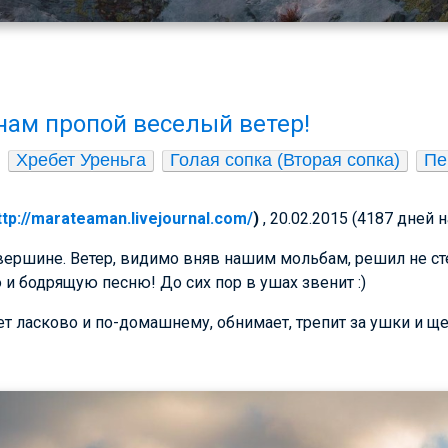
 нам пропой веселый ветер!
Хребет Уреньга
Голая сопка (Вторая сопка)
Пе
ttp://marateaman.livejournal.com/
)
, 20.02.2015 (4187 дней 
вершине. Ветер, видимо вняв нашим мольбам, решил не сте
и бодрящую песню! До сих пор в ушах звенит :)
ет ласково и по-домашнему, обнимает, трепит за ушки и ще