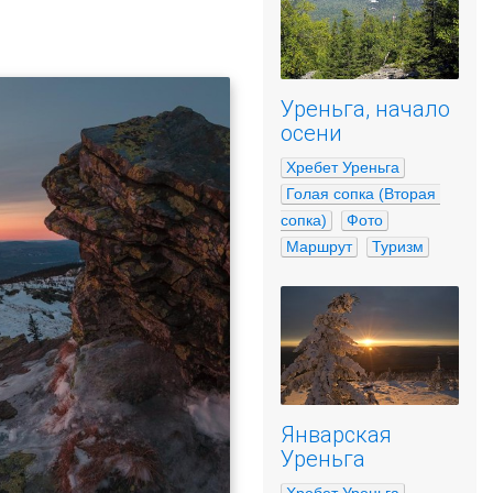
Уреньга, начало
осени
Хребет Уреньга
Голая сопка (Вторая 
сопка)
Фото
Маршрут
Туризм
Январская
Уреньга