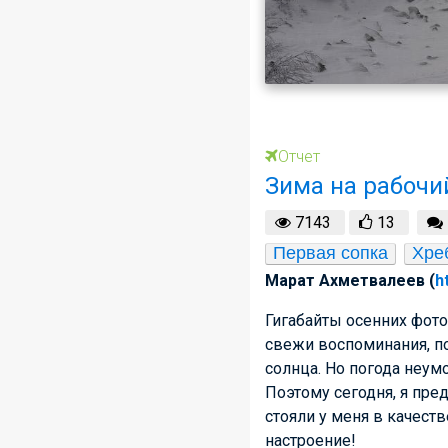
Отчет
Зима на рабочи
7143
13
Первая сопка
Хре
Марат Ахметвалеев (
h
Гигабайты осенних фото
свежи воспоминания, пок
солнца. Но погода неум
Поэтому сегодня, я пр
стояли у меня в качеств
настроение!