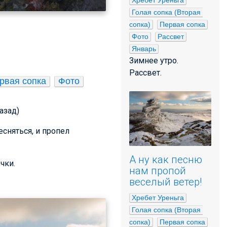
Хребет Уреньга
Голая сопка (Вторая 
сопка)
Первая сопка
Фото
Рассвет
Январь
Зимнее утро.
Рассвет.
рвая сопка
Фото
назад)
сняться, и пропел
А ну как песню
чки.
нам пропой
веселый ветер!
Хребет Уреньга
Голая сопка (Вторая 
сопка)
Первая сопка