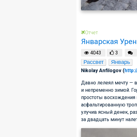
Отчет
Январская Урен
4043
3
Рассвет
Январь
Nikolay Anfilogov (
http:
Давно лелеял мечту — вс
и непременно зимой. Гор
простоты восхождения в
асфальтированную тропу
улучив ясный денек, ра
за двадцать минут нале