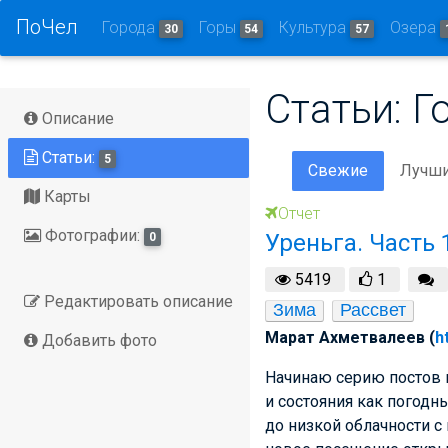
ПоЧел
Города
Горы
Культура
Озера
30
54
57
Статьи: Г
Описание
Статьи:
5
Свежие
Лучш
Карты
Отчет
Фотографии:
Уреньга. Часть 1
0
5419
1
Редактировать описание
Зима
Рассвет
Марат Ахметвалеев (
h
Добавить фото
Начинаю серию постов 
и состояния как погодны
до низкой облачности с