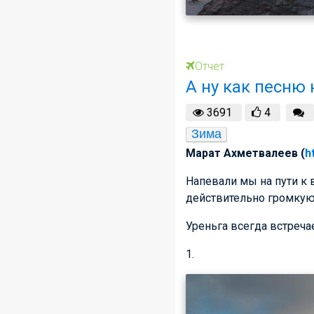
Отчет
А ну как песню
3691
4
Зима
Марат Ахметвалеев (
h
Напевали мы на пути к 
действительно громкую 
Уреньга всегда встреча
1.