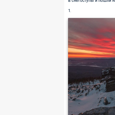
в снегоступы и пошли н
1.