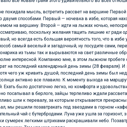
ало все новые грани этого удивительного во всех отноше
е покидала мысль, встретить рассвет на вершине Первой 
 двумя способами. Первый — ночевка в избе, которая нах
емом на вершину. Второй — идти на лыжах ночью, непосре
ассматриваю, поскольку желания тащить лишние кг ради о
ый, но всегда есть большая вероятность того, что в изб
пособ самый веселый и загадочный, ну посудите сами, пер
 фонарика из тьмы так и вырываются на свет различные о
полне интересной. Компанию мне, в этом лыжном пробеге
ат на последний календарный день зимы (28 февраля). И 
отя чего уж кривить душой, последний день зимы был нед
лнце активно все плавило. К моменту выхода на маршрут
. Ехать было достаточно легко, но комфорта и удовольстви
но посапывал в берлоге, зайцы терпеливо ждали рассвета, 
пливо шли к перевалу, за которым открывается прекрас
ал, мы решили позавтракать под звездами в горном «кафе 
ательный чай с бутербродами. Луна уже ушла за горизонт,
ски сумерек легкими штрихами раскрашивали небо. Позавт