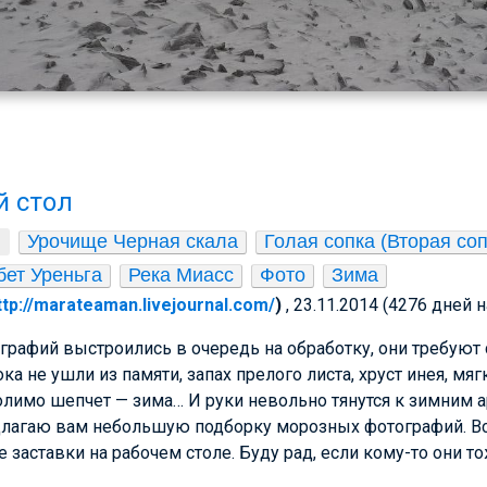
й стол
Урочище Черная скала
Голая сопка (Вторая соп
бет Уреньга
Река Миасс
Фото
Зима
ttp://marateaman.livejournal.com/
)
, 23.11.2014 (4276 дней 
графий выстроились в очередь на обработку, они требуют
а не ушли из памяти, запах прелого листа, хруст инея, мяг
олимо шепчет — зима… И руки невольно тянутся к зимним 
едлагаю вам небольшую подборку морозных фотографий. Вс
е заставки на рабочем столе. Буду рад, если кому-то они 