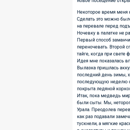
новое посещение открыв
Некоторое время меня н
Сделать это можно было
на перевале перед подъ
Ночевку в палатке не р
Первый способ заманчив
переночевать. Второй с
тайге, когда при свете
Идея мне показалась в
Вылазка пришлась аккур
последний день зимы, х
последующую неделю со
покрыта ледяной коркой
Итак, пока медведь мир
были сыты. Мы, неторо
Урала. Преодолев перев
как раз подавали замеч
тускнели, а мягкие кра