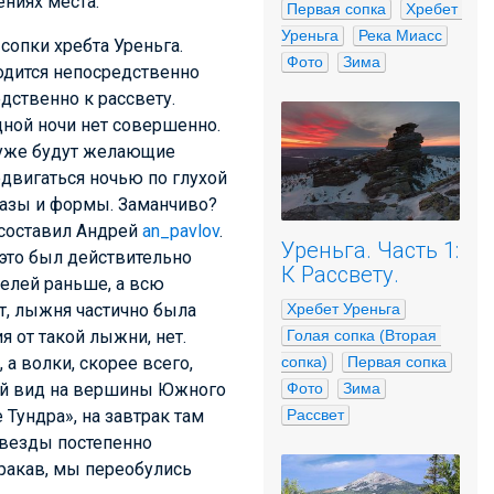
ниях места.
Первая сопка
Хребет 
Уреньга
Река Миасс
сопки хребта Уреньга.
Фото
Зима
одится непосредственно
дственно к рассвету.
дной ночи нет совершенно.
е уже будут желающие
едвигаться ночью по глухой
бразы и формы. Заманчиво?
 составил Андрей
an_pavlov
.
Уреньга. Часть 1:
это был действительно
К Рассвету.
елей раньше, а всю
Хребет Уреньга
, лыжня частично была
Голая сопка (Вторая 
я от такой лыжни, нет.
сопка)
Первая сопка
а волки, скорее всего,
Фото
Зима
ный вид на вершины Южного
Рассвет
Тундра», на завтрак там
 звезды постепенно
ракав, мы переобулись