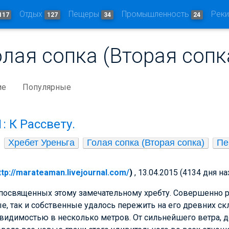
Отдых
Пещеры
Промышленность
Рек
117
127
34
24
олая сопка (Вторая сопк
ие
Популярные
: К Рассвету.
Хребет Уреньга
Голая сопка (Вторая сопка)
Пе
ttp://marateaman.livejournal.com/
)
, 13.04.2015 (4134 дня на
посвященных этому замечательному хребту. Совершенно 
е, так и собственные удалось пережить на его древних скл
 видимостью в несколько метров. От сильнейшего ветра, 