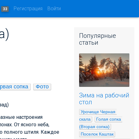
и
Регистрация
Войти
33
а)
Популярные
статьи
рвая сопка
Фото
Зима на рабочий
стол
зад)
Урочище Черная 
разные настроения
скала
Голая сопка 
онах. От ясного неба,
(Вторая сопка)
до полного штиля. Каждое
Поселок Каштак