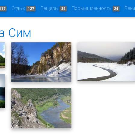
Отдых
Пещеры
Промышленность
Рек
117
127
34
24
ка Сим