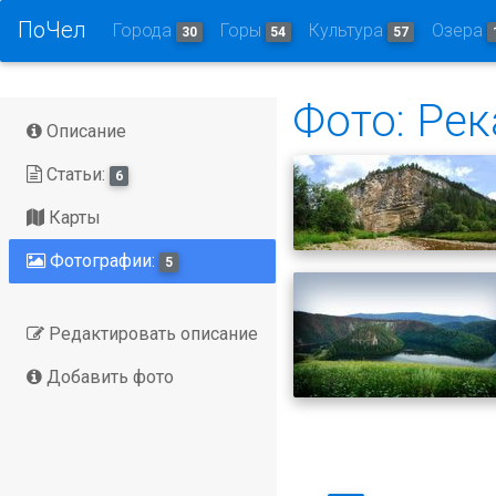
ПоЧел
Города
Горы
Культура
Озера
30
54
57
Фото: Ре
Описание
Статьи:
6
Карты
Фотографии:
5
Редактировать описание
Добавить фото