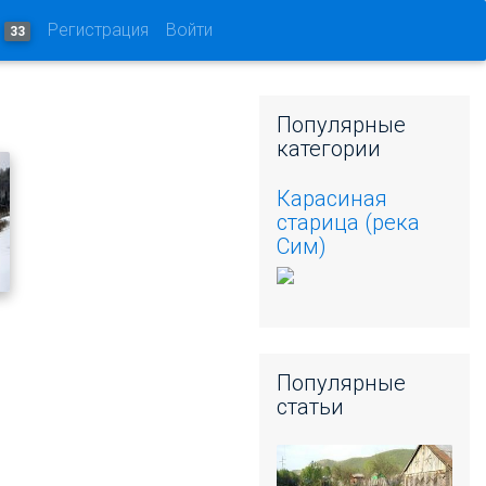
и
Регистрация
Войти
33
Популярные
категории
Карасиная
старица (река
Сим)
Популярные
статьи