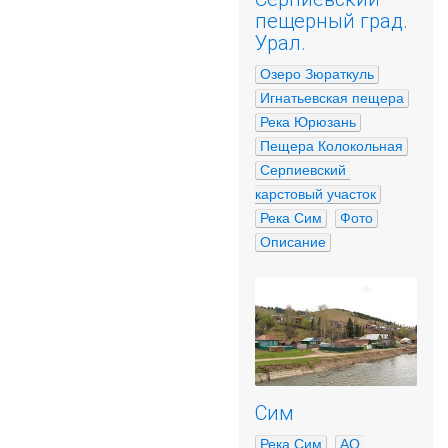
пещерный град.
Урал.
Озеро Зюраткуль
Игнатьевская пещера
Река Юрюзань
Пещера Колокольная
Серпиевский 
карстовый участок
Река Сим
Фото
Описание
Сим
Река Сим
АО 