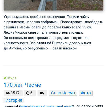
Утро выдалось особенно солнечное. Попили чайку
с пряниками, неспеша собрались. Позавтракать-пообедать
решили в Чесме, благо до посёлка было всего 15 км.
Лёшка Чирков снял с палаточного тента клеща.
Основательно осмотрелись на предмет отсутствия
членистоногих. Всё отлично! Пытались дозвониться
до Антона, но безуспешно — связи никакой.
Отчет
170 лет Чесме
Село Чесма
Фото
3517
6
История
lengvizd (
http://lengvizd.livejournal.com/
)
, 21.02.2014 (4551