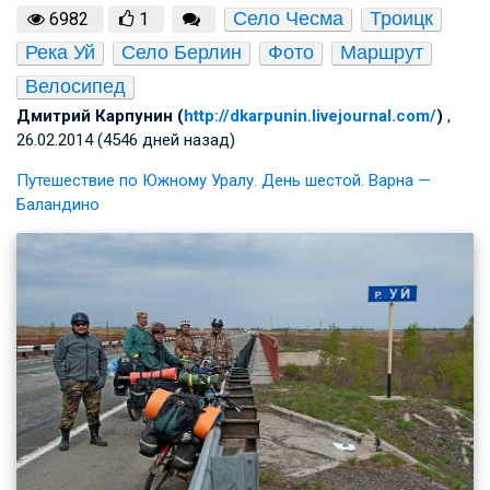
Село Чесма
Троицк
6982
1
Река Уй
Село Берлин
Фото
Маршрут
Велосипед
Дмитрий Карпунин (
http://dkarpunin.livejournal.com/
)
,
26.02.2014 (4546 дней назад)
Путешествие по Южному Уралу. День шестой. Варна —
Баландино