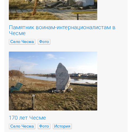
Памятник воинам-интернационалистам в
Чесме
Село Чесма
Фото
170 лет Чесме
Село Чесма
Фото
История