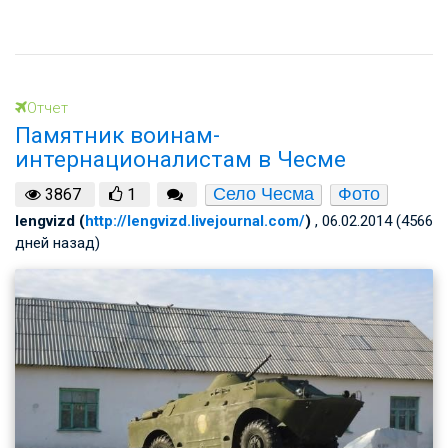
Отчет
Памятник воинам-
интернационалистам в Чесме
Село Чесма
Фото
3867
1
lengvizd (
http://lengvizd.livejournal.com/
)
, 06.02.2014 (4566
дней назад)