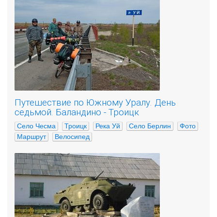
Путешествие по Южному Уралу. День
седьмой. Баландино - Троицк
Село Чесма
Троицк
Река Уй
Село Берлин
Фото
Маршрут
Велосипед