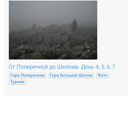
От Поперечной до Шелома. День 4, 5, 6, 7.
Гора Поперечная
Гора Большой Шелом
Фото
Туризм