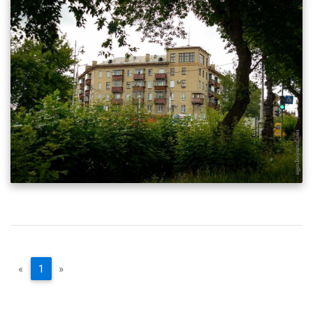
«
1
»