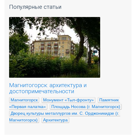
Популярные статьи
Магнитогорск: архитектура и
достопримечательности
Магнитогорск
Монумент «Тыл-фронту»
Памятник 
«Первая палатка»
Площадь Носова (г. Магнитогорск)
Дворец культуры металлургов им. С. Орджоникидзе (г. 
Магнитогорск)
Архитектура