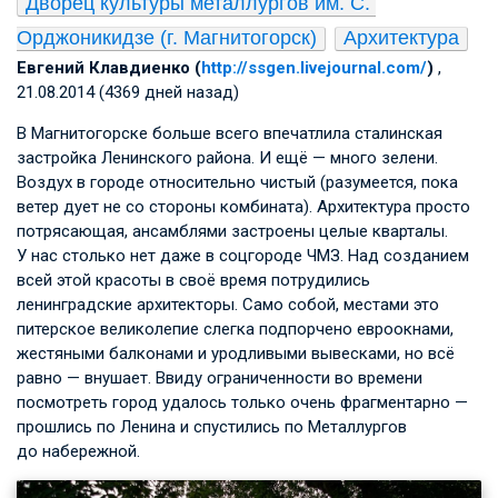
Дворец культуры металлургов им. С. 
Орджоникидзе (г. Магнитогорск)
Архитектура
Евгений Клавдиенко (
http://ssgen.livejournal.com/
)
,
21.08.2014 (4369 дней назад)
В Магнитогорске больше всего впечатлила сталинская
застройка Ленинского района. И ещё — много зелени.
Воздух в городе относительно чистый (разумеется, пока
ветер дует не со стороны комбината). Архитектура просто
потрясающая, ансамблями застроены целые кварталы.
У нас столько нет даже в соцгороде ЧМЗ. Над созданием
всей этой красоты в своё время потрудились
ленинградские архитекторы. Само собой, местами это
питерское великолепие слегка подпорчено евроокнами,
жестяными балконами и уродливыми вывесками, но всё
равно — внушает. Ввиду ограниченности во времени
посмотреть город удалось только очень фрагментарно —
прошлись по Ленина и спустились по Металлургов
до набережной.