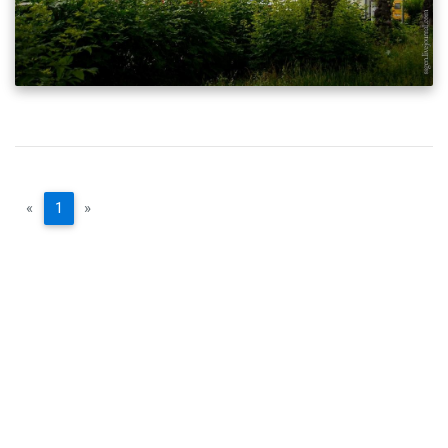
«
1
»