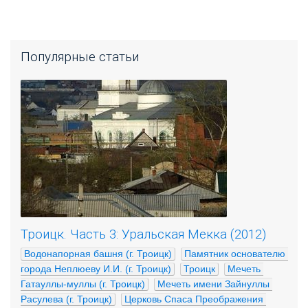
Популярные статьи
Троицк. Часть 3: Уральская Мекка (2012)
Водонапорная башня (г. Троицк)
Памятник основателю 
города Неплюеву И.И. (г. Троицк)
Троицк
Мечеть 
Гатауллы-муллы (г. Троицк)
Мечеть имени Зайнуллы 
Расулева (г. Троицк)
Церковь Спаса Преображения 