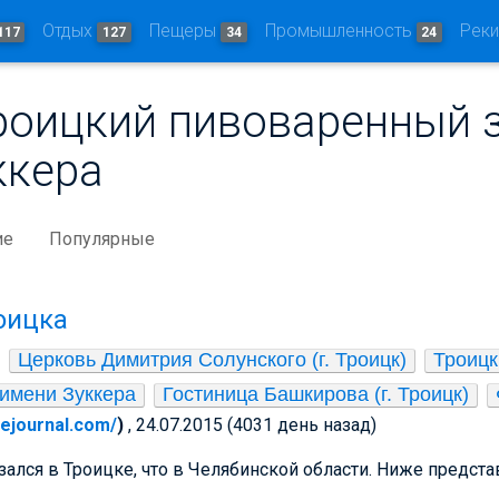
Отдых
Пещеры
Промышленность
Рек
117
127
34
24
Троицкий пивоваренный 
ккера
ие
Популярные
оицка
Церковь Димитрия Солунского (г. Троицк)
Троицк
имени Зуккера
Гостиница Башкирова (г. Троицк)
ivejournal.com/
)
, 24.07.2015 (4031 день назад)
азался в Троицке, что в Челябинской области. Ниже предст