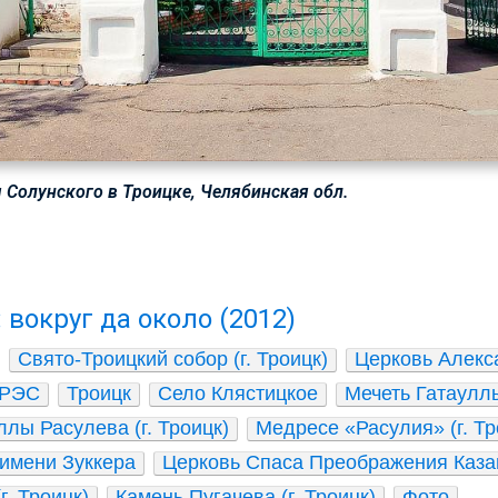
Солунского в Троицке, Челябинская обл.
: вокруг да около (2012)
Свято-Троицкий собор (г. Троицк)
Церковь Алекса
ГРЭС
Троицк
Село Клястицкое
Мечеть Гатауллы
лы Расулева (г. Троицк)
Медресе «Расулия» (г. Тр
имени Зуккера
Церковь Спаса Преображения Казан
г. Троицк)
Камень Пугачева (г. Троицк)
Фото