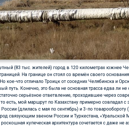
упный (83 тыс. жителей) город в 120 километрах южнее Че
раницей. На границе он стоял со времён своего основания 
 Но кое-что отличало Троицк от соседних Челябинска и Орс
й путь. Конечно, это была не основная трасса едва ли не
остаточно серьёзное ответвление, проходившее через сов
то есть, мой маршрут по Казахстану примерно совпадал с э
в России (длилась с мая по сентябрь) и 3-по товарообороту
ород связующим звеном России и Туркестана, «Уральской 
 роскошная купеческая архитектура сочетается с даже не а