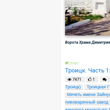
Ворота Храма Димитрия 
Отчет
Троицк. Часть 1
7471
1
Троицк)
Троицкая 
Мечеть имени Зайнул
пивоваренный завод 
женского монастыря (