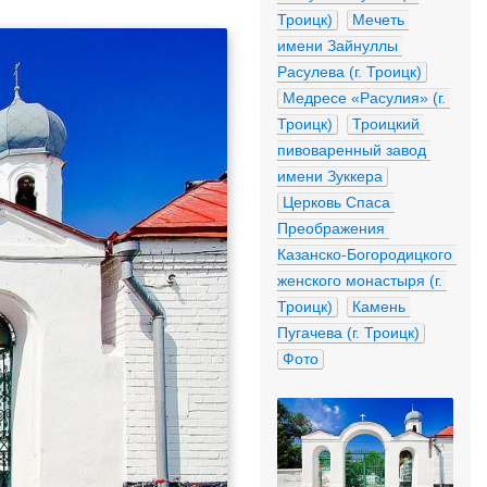
Троицк)
Мечеть 
имени Зайнуллы 
Расулева (г. Троицк)
Медресе «Расулия» (г. 
Троицк)
Троицкий 
пивоваренный завод 
имени Зуккера
Церковь Спаса 
Преображения 
Казанско-Богородицкого 
женского монастыря (г. 
Троицк)
Камень 
Пугачева (г. Троицк)
Фото