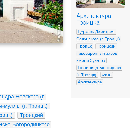
Архитектура
Троицка
Церковь Димитрия 
Солунского (г. Троицк)
Троицк
Троицкий 
пивоваренный завод 
имени Зуккера
Гостиница Башкирова 
(г. Троицк)
Фото
Архитектура
ндра Невского (г. 
-муллы (г. Троицк)
оицк)
Троицкий 
ско-Богородицкого 