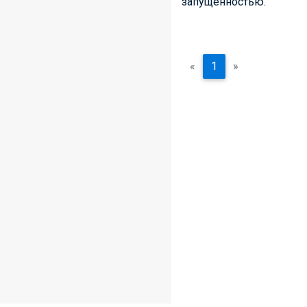
запущенностью.
«
1
»