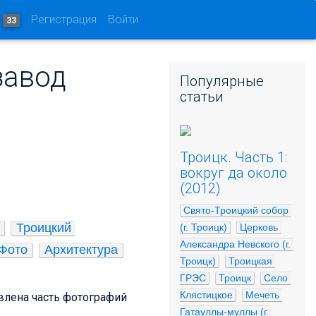
и
Регистрация
Войти
33
завод
Популярные
статьи
Троицк. Часть 1:
вокруг да около
(2012)
Свято-Троицкий собор 
Троицкий 
(г. Троицк)
Церковь 
Александра Невского (г. 
Фото
Архитектура
Троицк)
Троицкая 
ГРЭС
Троицк
Село 
Клястицкое
Мечеть 
авлена часть фотографий
Гатауллы-муллы (г. 