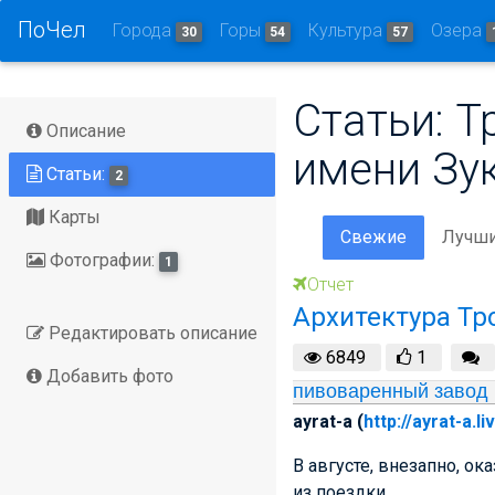
ПоЧел
Города
Горы
Культура
Озера
30
54
57
Статьи: 
Описание
имени Зу
Статьи:
2
Карты
Свежие
Лучш
Фотографии:
1
Отчет
Архитектура Тр
Редактировать описание
6849
1
Добавить фото
пивоваренный завод 
ayrat-a (
http://ayrat-a.l
В августе, внезапно, ок
из поездки.