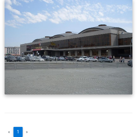
«
1
»