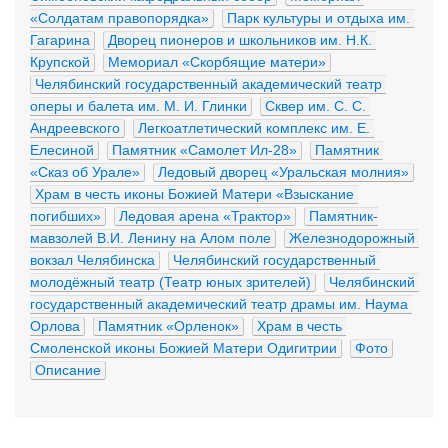
«Солдатам правопорядка»
Парк культуры и отдыха им. 
Гагарина
Дворец пионеров и школьников им. Н.К. 
Крупской
Мемориал «Скорбящие матери»
Челябинский государственный академический театр 
оперы и балета им. М. И. Глинки
Сквер им. С. С. 
Андреевского
Легкоатлетический комплекс им. Е. 
Елесиной
Памятник «Самолет Ил-28»
Памятник 
«Сказ об Урале»
Ледовый дворец «Уральская молния»
Храм в честь иконы Божией Матери «Взыскание 
погибших»
Ледовая арена «Трактор»
Памятник-
мавзолей В.И. Ленину на Алом поле
Железнодорожный 
вокзал Челябинска
Челябинский государственный 
молодёжный театр (Театр юных зрителей)
Челябинский 
государственный академический театр драмы им. Наума 
Орлова
Памятник «Орленок»
Храм в честь 
Смоленской иконы Божией Матери Одигитрии
Фото
Описание