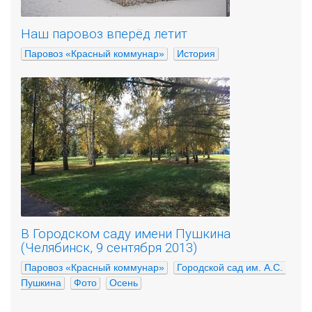
Наш паровоз вперёд летит
Паровоз «Красный коммунар»
История
В Городском саду имени Пушкина
(Челябинск, 9 сентября 2013)
Паровоз «Красный коммунар»
Городской сад им. А.С. 
Пушкина
Фото
Осень