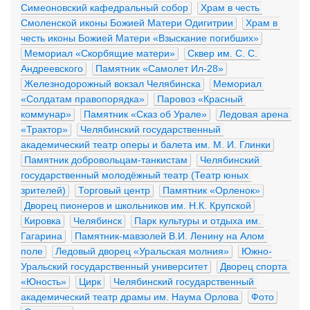
Симеоновский кафедральный собор
Храм в честь 
Смоленской иконы Божией Матери Одигитрии
Храм в 
честь иконы Божией Матери «Взыскание погибших»
Мемориал «Скорбящие матери»
Сквер им. С. С. 
Андреевского
Памятник «Самолет Ил-28»
Железнодорожный вокзал Челябинска
Мемориал 
«Солдатам правопорядка»
Паровоз «Красный 
коммунар»
Памятник «Сказ об Урале»
Ледовая арена 
«Трактор»
Челябинский государственный 
академический театр оперы и балета им. М. И. Глинки
Памятник добровольцам-танкистам
Челябинский 
государственный молодёжный театр (Театр юных 
зрителей)
Торговый центр
Памятник «Орленок»
Дворец пионеров и школьников им. Н.К. Крупской
Кировка
Челябинск
Парк культуры и отдыха им. 
Гагарина
Памятник-мавзолей В.И. Ленину на Алом 
поле
Ледовый дворец «Уральская молния»
Южно-
Уральский государственный университет
Дворец спорта 
«Юность»
Цирк
Челябинский государственный 
академический театр драмы им. Наума Орлова
Фото