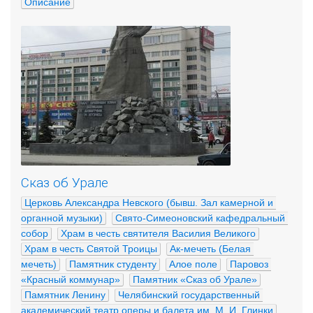
Описание
Сказ об Урале
Церковь Александра Невского (бывш. Зал камерной и 
органной музыки)
Свято-Симеоновский кафедральный 
собор
Храм в честь святителя Василия Великого
Храм в честь Святой Троицы
Ак-мечеть (Белая 
мечеть)
Памятник студенту
Алое поле
Паровоз 
«Красный коммунар»
Памятник «Сказ об Урале»
Памятник Ленину
Челябинский государственный 
академический театр оперы и балета им. М. И. Глинки