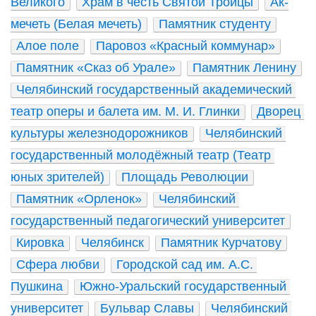
Великого
Храм в честь Святой Троицы
Ак-
мечеть (Белая мечеть)
Памятник студенту
Алое поле
Паровоз «Красный коммунар»
Памятник «Сказ об Урале»
Памятник Ленину
Челябинский государственный академический 
театр оперы и балета им. М. И. Глинки
Дворец 
культуры железнодорожников
Челябинский 
государственный молодёжный театр (Театр 
юных зрителей)
Площадь Революции
Памятник «Орленок»
Челябинский 
государственный педагогический университет
Кировка
Челябинск
Памятник Курчатову
Сфера любви
Городской сад им. А.С. 
Пушкина
Южно-Уральский государственный 
университет
Бульвар Славы
Челябинский 