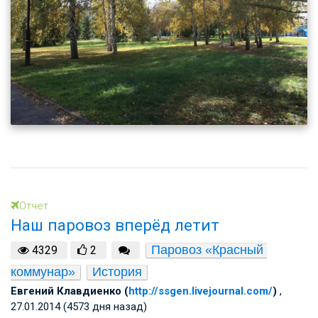
Отчет
Наш паровоз вперёд летит
Паровоз «Красный 
4329
2
коммунар»
История
Евгений Клавдиенко (
http://ssgen.livejournal.com/
)
,
27.01.2014 (4573 дня назад)