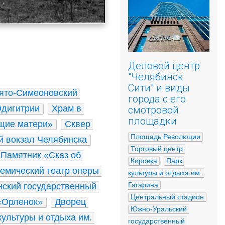
Деловой центр
"Челябинск
Сити" и виды
ято-Симеоновский 
города с его
Одигитрии
Храм в 
смотровой
площадки
щие матери»
Сквер 
Площадь Революции
 вокзал Челябинска
Торговый центр
Памятник «Сказ об 
Кировка
Парк 
емический театр оперы 
культуры и отдыха им. 
Гагарина
ский государственный 
Центральный стадион
«Орленок»
Дворец 
Южно-Уральский 
культуры и отдыха им. 
государственный 