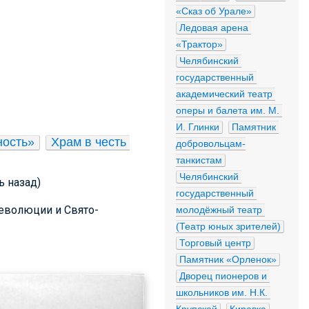
«Сказ об Урале»
Ледовая арена 
«Трактор»
Челябинский 
государственный 
академический театр 
оперы и балета им. М. 
И. Глинки
Памятник 
ность»
Храм в честь 
добровольцам-
танкистам
Челябинский 
ь назад)
государственный 
Революции и Свято-
молодёжный театр 
(Театр юных зрителей)
Торговый центр
Памятник «Орленок»
Дворец пионеров и 
школьников им. Н.К. 