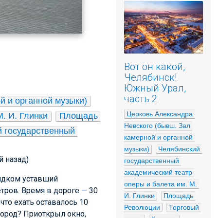
Вот он какой,
Челябинск!
Южный Урал,
часть 2
й и органной музыки)
Церковь Александра 
. И. Глинки
Площадь 
Невского (бывш. Зал 
 государственный 
камерной и органной 
музыки)
Челябинский 
й назад)
государственный 
академический театр 
рядком уставший
оперы и балета им. М. 
тров. Время в дороге — 30
И. Глинки
Площадь 
что ехать оставалось 10
Революции
Торговый 
город? Приоткрыл окно,