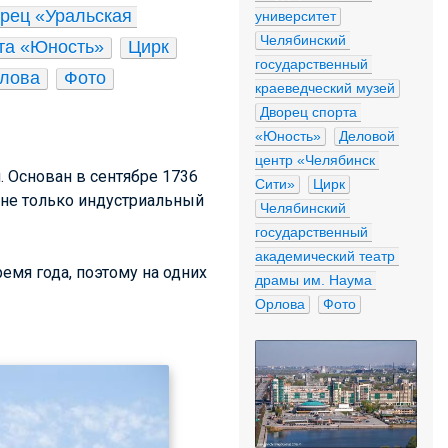
рец «Уральская 
университет
Челябинский 
та «Юность»
Цирк
государственный 
рлова
Фото
краеведческий музей
Дворец спорта 
«Юность»
Деловой 
центр «Челябинск 
 Основан в сентябре 1736
Сити»
Цирк
, не только индустриальный
Челябинский 
государственный 
академический театр 
емя года, поэтому на одних
драмы им. Наума 
Орлова
Фото