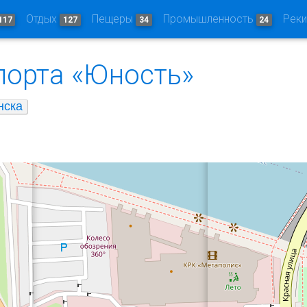
Отдых
Пещеры
Промышленность
Рек
117
127
34
24
порта «Юность»
нска