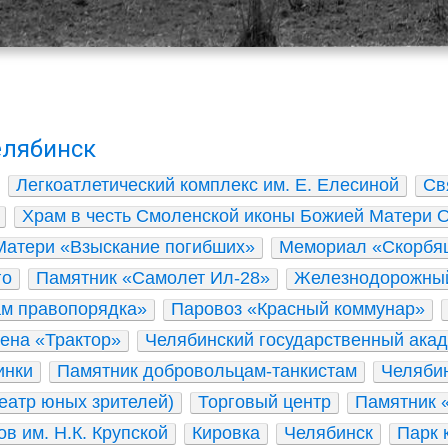
елябинск
Легкоатлетический комплекс им. Е. Елесиной
Св
Храм в честь Смоленской иконы Божией Матери 
Матери «Взыскание погибших»
Мемориал «Скорбя
го
Памятник «Самолет Ил-28»
Железнодорожный
м правопорядка»
Паровоз «Красный коммунар»
ена «Трактор»
Челябинский государственный акад
инки
Памятник добровольцам-танкистам
Челябин
еатр юных зрителей)
Торговый центр
Памятник 
в им. Н.К. Крупской
Кировка
Челябинск
Парк 