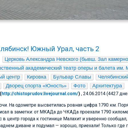
елябинск! Южный Урал, часть 2
Церковь Александра Невского (бывш. Зал камерно
ственный академический театр оперы и балета им. М
ый центр
Кировка
Бульвар Славы
Челябинский
Дворец спорта «Юность»
Фото
Архитектура
(
http://chistoprudov.livejournal.com/
)
, 24.06.2014 (4427 дне
очи. На одометре высветилась ровная цифра 1790 км. По
исал в заметки: от МКАДа до ЧКАДа проехали 1790 киломе
с в центр города к гостинице Малахит и уверенно сообщал, 
 заднем диване и подумал — хорошо, приехали! Только где 