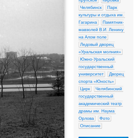
Крупской
Кировка
Челябинск
Парк 
культуры и отдыха им. 
Гагарина
Памятник-
мавзолей В.И. Ленину 
на Алом поле
Ледовый дворец 
«Уральская молния»
Южно-Уральский 
государственный 
университет
Дворец 
спорта «Юность»
Цирк
Челябинский 
государственный 
академический театр 
драмы им. Наума 
Орлова
Фото
Описание