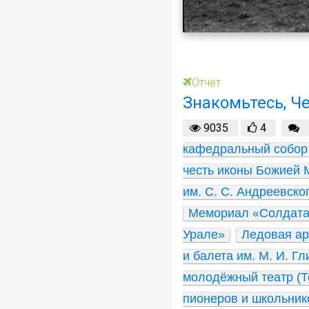
Отчет
Знакомьтесь, Ч
9035
4
кафедральный собор
честь иконы Божией 
им. С. С. Андреевско
Мемориал «Солдата
Урале»
Ледовая ар
и балета им. М. И. Гл
молодёжный театр (Т
пионеров и школьнико