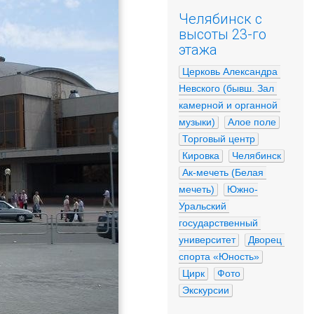
Челябинск с
высоты 23-го
этажа
Церковь Александра 
Невского (бывш. Зал 
камерной и органной 
музыки)
Алое поле
Торговый центр
Кировка
Челябинск
Ак-мечеть (Белая 
мечеть)
Южно-
Уральский 
государственный 
университет
Дворец 
спорта «Юность»
Цирк
Фото
Экскурсии