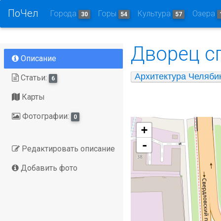
ПоЧел
Города
Горы
Культура
Озера
30
54
57
Дворец с
Описание
Архитектура Челяби
Статьи:
6
Карты
Фотографии:
0
+
-
Редактировать описание
Добавить фото