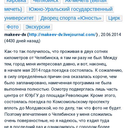
Кировка
Челябинск
Ак-мечеть (Белая 
мечеть)
Южно-Уральский государственный 
университет
Дворец спорта «Юность»
Цирк
Фото
Экскурсии
makeev-dv (
http://makeev-dv.livejournal.com/
)
, 20.06.2014
(4430 дней назад)
Как-то так получилось, что проживая в двух сотнях
километров от Челябинска, я там ни разу не был. Между
тем, город меня интересовал давно, и вот, наконец,
в начале мая 2014 года поездка состоялась. К сожалению,
в силу определённых причин она оказалась короче, чем
было запланировано, намеченная программа не была
выполнена полностью. Осмотру подверглась лишь часть
центра от ЮУрГУ до площади Революции. Кроме этого,
состоялась поездка по Комсомольскому проспекту
вплоть до Молдавской, но по делу, так что фото не будет.
Поэтому впечатления о Челябинске у меня сложились
очень поверхностные, но я надеюсь, что ездил туда
не в последний раз и ознакомлюсь с городом более