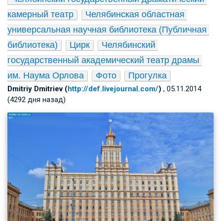
камерный театр
Челябинская областная 
универсальная научная библиотека (Публичная 
библиотека)
Цирк
Челябинский 
государственный академический театр драмы 
им. Наума Орлова
Фото
Прогулка
Dmitriy Dmitriev (
http://def.livejournal.com/
)
, 05.11.2014
(4292 дня назад)