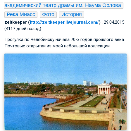
академический театр драмы им. Наума Орлова
Река Миасс
Фото
История
zeitkeeper (
http://zeitkeeper.livejournal.com/
)
, 29.04.2015
(4117 дней назад)
Прогулка по Челябинску начала 70-х годов прошлого века.
Почтовые открытки из моей небольшой коллекции.