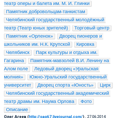
театр оперы и балета им. М. И. Глинки
Памятник добровольцам-танкистам
Челябинский государственный молодёжный 
театр (Театр юных зрителей)
Торговый центр
Памятник «Орленок»
Дворец пионеров и 
школьников им. Н.К. Крупской
Кировка
Челябинск
Парк культуры и отдыха им. 
Гагарина
Памятник-мавзолей В.И. Ленину на 
Алом поле
Ледовый дворец «Уральская 
молния»
Южно-Уральский государственный 
университет
Дворец спорта «Юность»
Цирк
Челябинский государственный академический 
театр драмы им. Наума Орлова
Фото
Описание
Олег Агеев (
http://oag67.livejournal.com/
)
, 27.06.2014