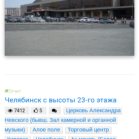
Отчет
Челябинск с высоты 23-го этажа
Церковь Александра 
7412
5
Невского (бывш. Зал камерной и органной 
музыки)
Алое поле
Торговый центр