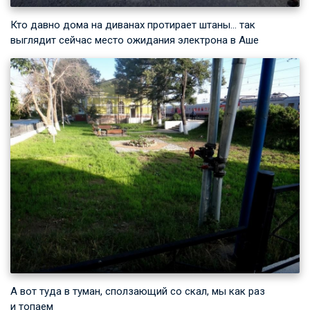
Кто давно дома на диванах протирает штаны… так
выглядит сейчас место ожидания электрона в Аше
А вот туда в туман, сползающий со скал, мы как раз
и топаем