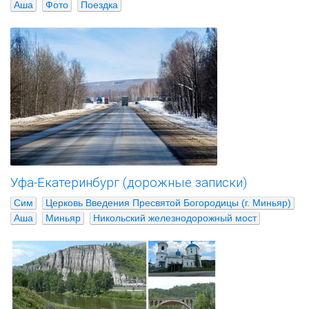
Аша
Фото
Поездка
Уфа-Екатеринбург (дорожные записки)
Сим
Церковь Введения Пресвятой Богородицы (г. Миньяр)
Аша
Миньяр
Никольский железнодорожный мост