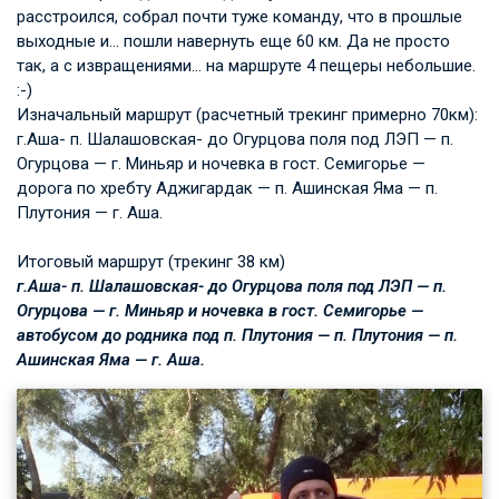
расстроился, собрал почти туже команду, что в прошлые
выходные и… пошли навернуть еще 60 км. Да не просто
так, а с извращениями… на маршруте 4 пещеры небольшие.
:-)
Изначальный маршрут (расчетный трекинг примерно 70км):
г.Аша- п. Шалашовская- до Огурцова поля под ЛЭП — п.
Огурцова — г. Миньяр и ночевка в гост. Семигорье —
дорога по хребту Аджигардак — п. Ашинская Яма — п.
Плутония — г. Аша.
Итоговый маршрут (трекинг 38 км)
г.Аша- п. Шалашовская- до Огурцова поля под ЛЭП — п.
Огурцова — г. Миньяр и ночевка в гост. Семигорье —
автобусом до родника под п. Плутония — п. Плутония — п.
Ашинская Яма — г. Аша.