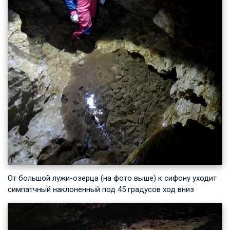
От большой лужи-озерца (на фото выше) к сифону уходит
симпатчный наклоненный под 45 градусов ход вниз