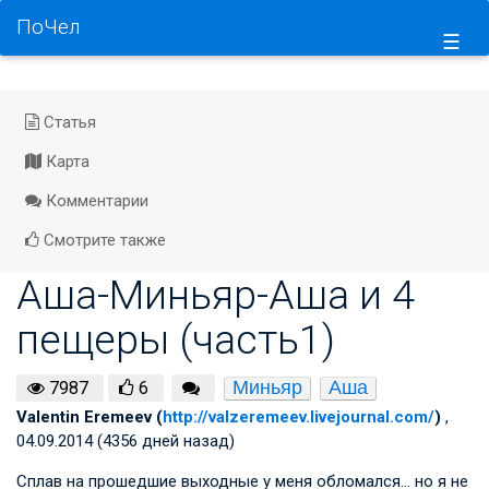
ПоЧел
☰
Статья
Карта
Комментарии
Смотрите также
Аша-Миньяр-Аша и 4
пещеры (часть1)
Миньяр
Аша
7987
6
Valentin Eremeev (
http://valzeremeev.livejournal.com/
)
,
04.09.2014 (4356 дней назад)
Сплав на прошедшие выходные у меня обломался… но я не