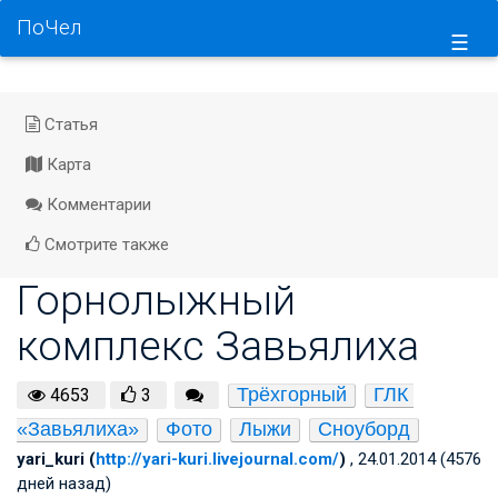
ПоЧел
☰
Статья
Карта
Комментарии
Смотрите также
Горнолыжный
комплекс Завьялиха
Трёхгорный
ГЛК 
4653
3
«Завьялиха»
Фото
Лыжи
Сноуборд
yari_kuri (
http://yari-kuri.livejournal.com/
)
, 24.01.2014 (4576
дней назад)