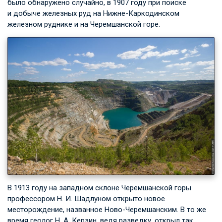
было обнаружено случайно, в 1907 году при поиске
и добыче железных руд на Нижне-Каркодинском
железном руднике и на Черемшанской горе.
В 1913 году на западном склоне Черемшанской горы
профессором
Н. И. Шадлуном
открыто новое
месторождение, названное Ново-Черемшанским. В то же
время геолог
Н. А. Керзин
, ведя разведку, открыл так