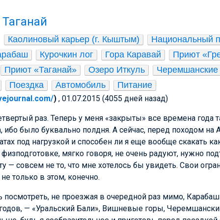
 Таганай
Каолиновый карьер (г. Кыштым)
Национальный п
арабаш
Курочкин лог
Гора Каравай
Приют «Гр
Приют «Таганай»
Озеро Иткуль
Черемшанские
Поездка
Автомобиль
Питание
ivejournal.com/
)
, 01.07.2015 (4055 дней назад)
етвертый раз. Теперь у меня «закрыты» все времена года т
, ибо было буквально полдня. А сейчас, перед походом на 
матах под нагрузкой и способен ли я еще вообще скакать ка
 физподготовке, мягко говоря, не очень радуют, нужно под
 — совсем не то, что мне хотелось бы увидеть. Свои огр
 не только в этом, конечно.
 посмотреть, не проезжая в очередной раз мимо, Караба
 годов, — «Уральский Бали», Вишневые горы, Черемшански