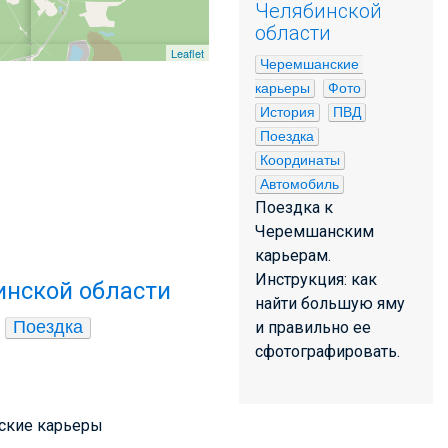
Челябинской
области
Leaflet
Черемшанские 
карьеры
Фото
История
ПВД
Поездка
Координаты
Автомобиль
Поездка к
Черемшанским
карьерам.
Инструкция: как
инской области
найти большую яму
Поездка
и правильно ее
сфотографировать.
нские карьеры