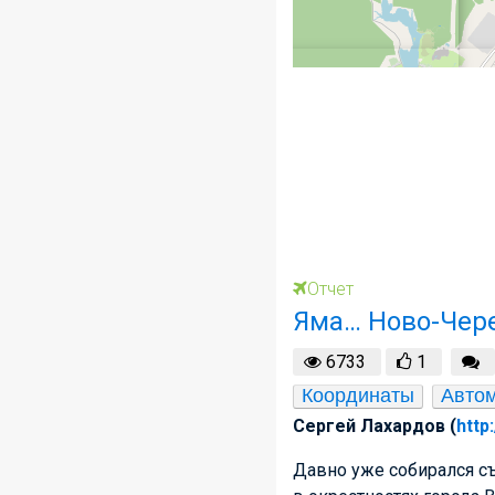
Отчет
Яма… Ново-Чер
6733
1
Координаты
Авто
Сергей Лахардов (
http
Давно уже собирался с