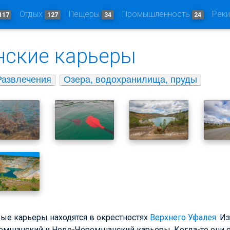
Отдых
Пещеры
Промышленность
Рек
117
127
34
24
ские карьеры
Развлечения
Озера, водохранилища, пруды
е карьеры находятся в окрестностях
Верхнего Уфалея
. И
ремшанский и Ново-Черемшанский карьеры. Когда-то они