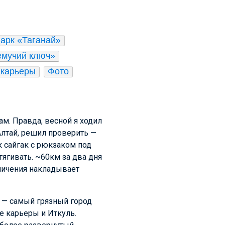
арк «Таганай»
емучий ключ»
 карьеры
Фото
ам. Правда, весной я ходил
Алтай, решил проверить —
к сайгак с рюкзаком под
тягивать. ~60км за два дня
аничения накладывает
ш — самый грязный город
е карьеры и Иткуль.