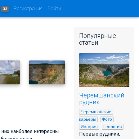
и
Регистрация
Войти
33
Популярные
статьи
Черемшанский
рудник
Черемшанские 
карьеры
Фото
История
Геология
з них наиболее интересны
Первые рудники,
 образовывали