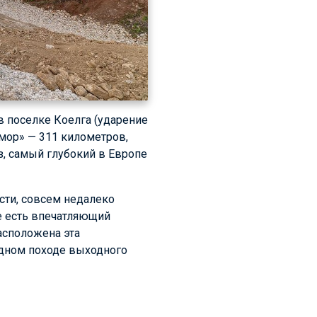
в поселке Коелга (ударение
амор» — 311 километров,
з, самый глубокий в Европе
асти, совсем недалеко
же есть впечатляющий
асположена эта
дном походе выходного