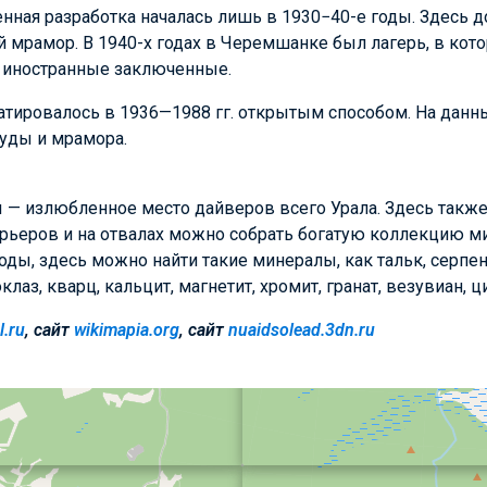
ная разработка началась лишь в 1930−40-е годы. Здесь 
й мрамор. В 1940-х годах в Черемшанке был лагерь, в ко
е иностранные заключенные.
тировалось в 1936—1988 гг. открытым способом. На данн
уды и мрамора.
— излюбленное место дайверов всего Урала. Здесь также
карьеров и на отвалах можно собрать богатую коллекцию 
ы, здесь можно найти такие минералы, как тальк, серпен
клаз, кварц, кальцит, магнетит, хромит, гранат, везувиан, ц
l.ru
, сайт
wikimapia.org
, сайт
nuaidsolead.3dn.ru