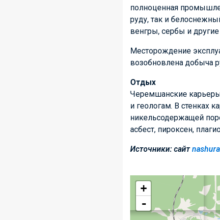
полноценная промышлен
руду, так и белоснежны
венгры, сербы и други
Месторождение эксплуа
возобновлена добыча р
Отдых
Черемшанские карьеры 
и геологам. В стенках 
никельсодержащей пород
асбест, пироксен, плагио
Источники: сайт
nashura
+
-