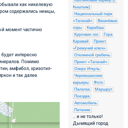
Каолиновый карьер (г. 
добывали как никелевую
Кыштым)
тором содержались немцы,
Национальный парк 
«Таганай»
Вишнёвые 
горы
Карабаш
ый момент частично
Курочкин лог
Гора 
Каравай
Приют 
«Гремучий ключ»
 будет интересно
Откликной гребень
минералов. Помимо
Приют «Таганай»
тин, амфибол, хризотил-
Озеро Иткуль
иркон и так далее.
Черемшанские 
карьеры
Фото
Палатка
Маршрут
Поездка
Автомобиль
Питание
... и не только!
Дымящий город