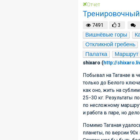
Отчет
Тренировочный
7491
3
Вишнёвые горы
К
Откликной гребень
Палатка
Маршрут
shixaro (
http://shixaro.l
Побывал на Таганае в ч
только до Белого ключа
как оно, жить на субли
25−30 кг. Результаты по
по несложному маршруту
и работа в паре, но дело
Помимо Таганая удалось
планеты, по версии 90х