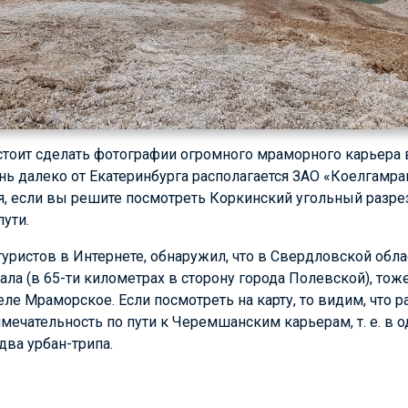
стоит сделать фотографии огромного мраморного карьера 
чень далеко от Екатеринбурга располагается ЗАО «Коелгамр
, если вы решите посмотреть Коркинский угольный разре
пути.
туристов в Интернете, обнаружил, что в Свердловской обл
ала (в 65-ти километрах в сторону города Полевской), то
ле Мраморское. Если посмотреть на карту, то видим, что р
имечательность по пути к Черемшанским карьерам,
т. е.
в о
ва урбан-трипа.