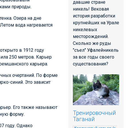
давшие стране
ками природы.
никель! Вековая
история разработки
тенка. Озера на дне
крупнейших на Урале
 Летом вода нагревается
никелевых
месторождений.
Сколько же руды
"съел" Уфалейникель
открыто в 1912 году
за все годы своего
вила 250 метров. Карьер
существования?
еремшанского карьера.
ычных очертаний. По форме
рко-синий. Это зависит
арьер. Его также называют
Тренировочный
ную форму.
Таганай
7 году. Однако