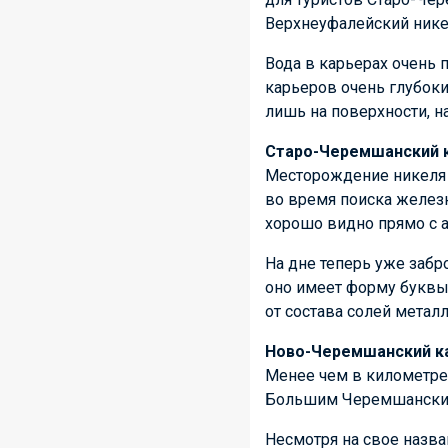
Верхнеуфалейский ник
Вода в карьерах очень п
карьеров очень глубоки
лишь на поверхности, на
Старо-Черемшанский 
Месторождение никеля 
во время поиска железн
хорошо видно прямо с а
На дне теперь уже заб
оно имеет форму буквы 
от состава солей метал
Ново-Черемшанский к
Менее чем в километре
Большим Черемшанским 
Несмотря на свое назва