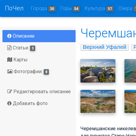
ПоЧел
Города
Горы
Культура
Озера
30
54
57
Черемшан
Описание
Верхний Уфалей
Статьи:
3
Карты
Фотографии:
8
Редактировать описание
Добавить фото
Черемшанские никелевы
для туристов Старо-Че