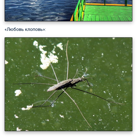
«Любовь клоповь»: