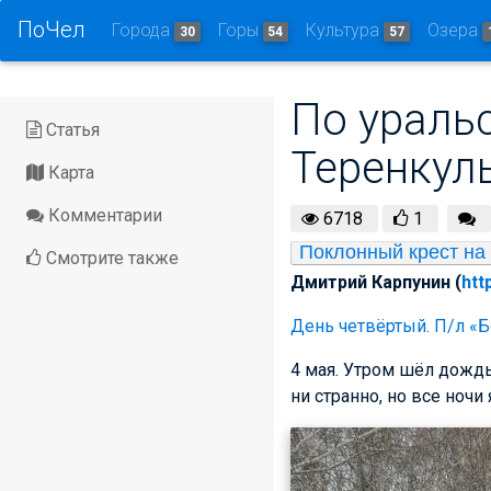
ПоЧел
Города
Горы
Культура
Озера
30
54
57
По уральс
Статья
Теренкуль
Карта
Комментарии
6718
1
Поклонный крест на 
Смотрите также
Дмитрий Карпунин (
htt
День четвёртый. П/л «Бе
4 мая. Утром шёл дождь
ни странно, но все ночи