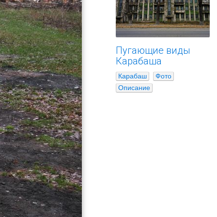
Пугающие виды
Карабаша
Карабаш
Фото
Описание