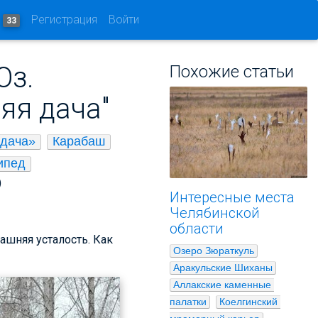
и
Регистрация
Войти
33
Оз.
Похожие статьи
няя дача"
 дача»
Карабаш
ипед
)
Интересные места
Челябинской
области
ашняя усталость. Как
Озеро Зюраткуль
Аракульские Шиханы
Аллакские каменные 
палатки
Коелгинский 