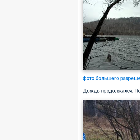
фото большего разреш
Дождь продолжался. Пок