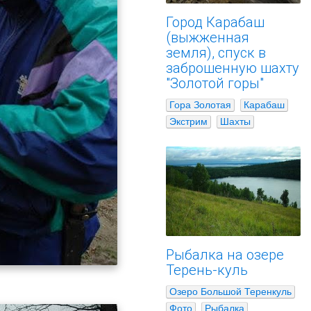
Город Карабаш
(выжженная
земля), спуск в
заброшенную шахту
"Золотой горы"
Гора Золотая
Карабаш
Экстрим
Шахты
Рыбалка на озере
Терень-куль
Озеро Большой Теренкуль
Фото
Рыбалка