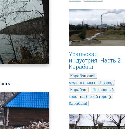
Уральская
индустрия. Часть 2:
Карабаш
Карабашский 
медеплавильный завод
ость.
Карабаш
Поклонный 
крест на Лысой горе (г. 
Карабаш)