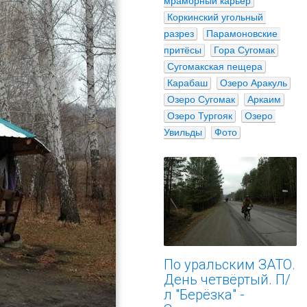
мраморный карьер
Коркинский угольный 
разрез
Парамоновские 
притёсы
Гора Сугомак
Сугомакская пещера
Карабаш
Озеро Аракуль
Озеро Сугомак
Аркаим
Озеро Тургояк
Озеро 
Увильды
Фото
По уральским ЗАТО.
День четвёртый. П/
л "Берёзка" -