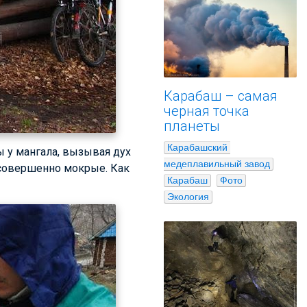
Карабаш – самая
черная точка
планеты
Карабашский 
ы у мангала, вызывая дух
медеплавильный завод
и совершенно мокрые. Как
Карабаш
Фото
Экология