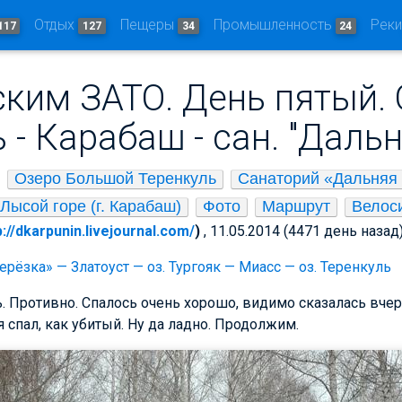
Отдых
Пещеры
Промышленность
Рек
117
127
34
24
ким ЗАТО. День пятый. 
 - Карабаш - сан. "Даль
Озеро Большой Теренкуль
Санаторий «Дальняя
Лысой горе (г. Карабаш)
Фото
Маршрут
Велос
p://dkarpunin.livejournal.com/
)
, 11.05.2014 (4471 день назад
рёзка» — Златоуст — оз. Тургояк — Миасс — оз. Теренкуль
. Противно. Спалось очень хорошо, видимо сказалась вчер
 я спал, как убитый. Ну да ладно. Продолжим.