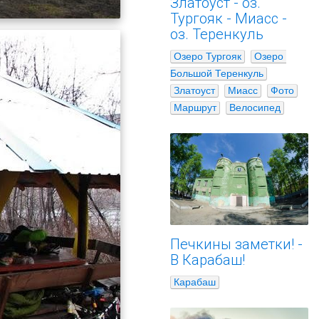
Златоуст - оз.
Тургояк - Миасс -
оз. Теренкуль
Озеро Тургояк
Озеро 
Большой Теренкуль
Златоуст
Миасс
Фото
Маршрут
Велосипед
Печкины заметки! -
В Карабаш!
Карабаш