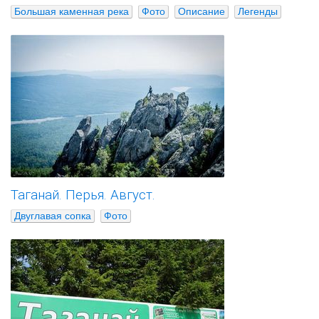
Большая каменная река
Фото
Описание
Легенды
Таганай. Перья. Август.
Двуглавая сопка
Фото