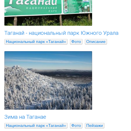
Таганай - национальный парк Южного Урала
Национальный парк «Таганай»
Фото
Описание
Зима на Таганае
Национальный парк «Таганай»
Фото
Пейзажи