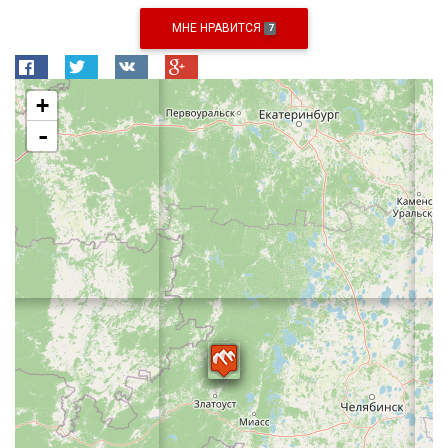
МНЕ НРАВИТСЯ
7
+
-