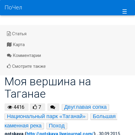
ПоЧел
☰
Статья
Карта
Комментарии
Смотрите также
Моя вершина на
Таганае
Двуглавая сопка
4416
7
Национальный парк «Таганай»
Большая 
каменная река
Поход
gotskaya (
http://gotskaya.livejournal.com/
)
, 30.09.2015