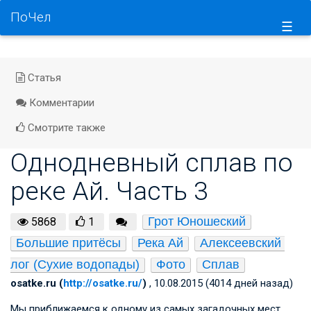
ПоЧел
☰
Статья
Комментарии
Смотрите также
Однодневный сплав по
реке Ай. Часть 3
Грот Юношеский
5868
1
Большие притёсы
Река Ай
Алексеевский 
лог (Сухие водопады)
Фото
Сплав
osatke.ru (
http://osatke.ru/
)
, 10.08.2015 (4014 дней назад)
Мы приближаемся к одному из самых загадочных мест