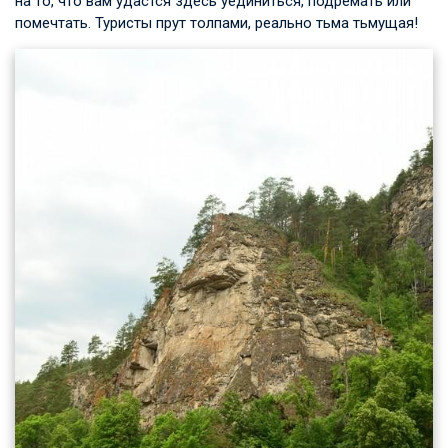
на то, что вам удастся здесь уединиться, подремать или
помечтать. Туристы прут толпами, реально тьма тьмущая!