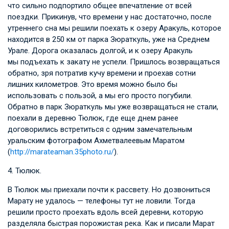
что сильно подпортило общее впечатление от всей
поездки. Прикинув, что времени у нас достаточно, после
утреннего сна мы решили поехать к озеру Аракуль, которое
находится в 250 км от парка Зюраткуль, уже на Среднем
Урале. Дорога оказалась долгой, и к озеру Аракуль
мы подъехать к закату не успели. Пришлось возвращаться
обратно, зря потратив кучу времени и проехав сотни
лишних километров. Это время можно было бы
использовать с пользой, а мы его просто погубили.
Обратно в парк Зюраткуль мы уже возвращаться не стали,
поехали в деревню Тюлюк, где еще днем ранее
договорились встретиться с одним замечательным
уральским фотографом Ахметвалеевым Маратом
(
http://marateaman.35photo.ru/
).
4. Тюлюк.
В Тюлюк мы приехали почти к рассвету. Но дозвониться
Марату не удалось — телефоны тут не ловили. Тогда
решили просто проехать вдоль всей деревни, которую
разделяла быстрая порожистая река. Как и писали Марат