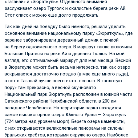
«Таганай» и «Зюраткуль». Отдельного внимания
заслуживает озеро Тургояк и скалистые берега реки Ай.
Этот список можно еще долго продолжать.
Так как дней на поездку было немного, решили уделить
основное внимание национальному парку «Зюраткуль», где
заранее забронировали деревянный домик с печкой
на берегу одноименного озера. В маршрут также включили
Большие Притесы на реке Ай и деревню Тюлюк. На мой
взгляд, это оптимальный маршрут для мая месяца. Весной
в Зюраткуле может быть весьма интересно, так как озеро
вскрывается достаточно поздно (в мае еще много льда),
а вот в Таганай лучше всего ехать осенью. В «золотую
пору» там прекрасно, а весной скучновато.
Национальный парк Зюраткуль расположен в южной части
Саткинского района Челябинской области, в 200 км
западнее Челябинска. На территории парка находится
самое высокогорное озеро Южного Урала — Зюраткуль
(724 метра над уровнем моря). Берега озера каменисты,
с них открываются великолепные панорамы на склоны
Уральских хребтов, которыми окружено озеро. Наиболее