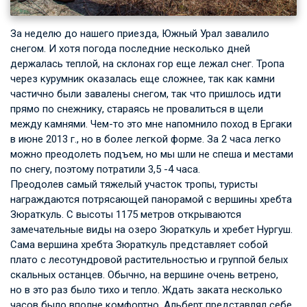
За неделю до нашего приезда, Южный Урал завалило
снегом. И хотя погода последние несколько дней
держалась теплой, на склонах гор еще лежал снег. Тропа
через курумник оказалась еще сложнее, так как камни
частично были завалены снегом, так что пришлось идти
прямо по снежнику, стараясь не провалиться в щели
между камнями. Чем-то это мне напомнило поход в Ергаки
в июне 2013 г., но в более легкой форме. За 2 часа легко
можно преодолеть подъем, но мы шли не спеша и местами
по снегу, поэтому потратили 3,5 -4 часа.
Преодолев самый тяжелый участок тропы, туристы
награждаются потрясающей панорамой с вершины хребта
Зюраткуль. С высоты 1175 метров открываются
замечательные виды на озеро Зюраткуль и хребет Нургуш.
Сама вершина хребта Зюраткуль представляет собой
плато с лесотундровой растительностью и группой белых
скальных останцев. Обычно, на вершине очень ветрено,
но в это раз было тихо и тепло. Ждать заката несколько
часов было вполне комфортно. Альберт представлял себе