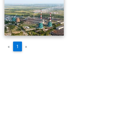
«
1
»