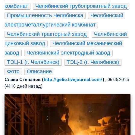
комбинат
Челябинский трубопрокатный завод
Промышленность Челябинска
Челябинский 
электрометаллургический комбинат
Челябинский тракторный завод
Челябинский 
цинковый завод
Челябинский механический 
завод
Челябинский электродный завод
ТЭЦ-1 (г. Челябинск)
ТЭЦ-2 (г. Челябинск)
Фото
Описание
Слава Степанов (
http://gelio.livejournal.com/
)
, 06.05.2015
(4110 дней назад)