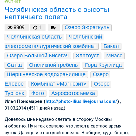
Отчет
Челябинская область с высоты
нептичьего полета
Озеро Зюраткуль
8809
1
Челябинская область
Челябинский 
электрометаллургический комбинат
Бакал
Озеро Большой Кисегач
Златоуст
Миасс
Сатка
Откликной гребень
Гора Круглица
Шершневское водохранилище
Озеро 
Еловое
Комбинат «Магнезит»
Озеро 
Тургояк
Фото
Аэрофотосъемка
Илья Пономарев (
http://photo-ilius.livejournal.com/
)
,
31.03.2014 (4511 дней назад)
Довелось мне недавно слетать в сторону Москвы
и обратно. Ну и так совпало, что летел в светлое время
суток. Да еще и с погодой повезло. В общем, худо-бедно,