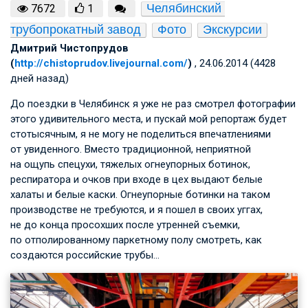
Челябинский 
7672
1
трубопрокатный завод
Фото
Экскурсии
Дмитрий Чистопрудов
(
http://chistoprudov.livejournal.com/
)
, 24.06.2014 (4428
дней назад)
До поездки в Челябинск я уже не раз смотрел фотографии
этого удивительного места, и пускай мой репортаж будет
стотысячным, я не могу не поделиться впечатлениями
от увиденного. Вместо традиционной, неприятной
на ощупь спецухи, тяжелых огнеупорных ботинок,
респиратора и очков при входе в цех выдают белые
халаты и белые каски. Огнеупорные ботинки на таком
производстве не требуются, и я пошел в своих уггах,
не до конца просохших после утренней съемки,
по отполированному паркетному полу смотреть, как
создаются российские трубы…