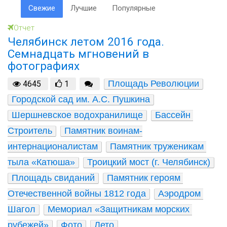
Свежие
Лучшие
Популярные
Отчет
Челябинск летом 2016 года.
Семнадцать мгновений в
фотографиях
Площадь Революции
4645
1
Городской сад им. А.С. Пушкина
Шершневское водохранилище
Бассейн 
Строитель
Памятник воинам-
интернационалистам
Памятник труженикам 
тыла «Катюша»
Троицкий мост (г. Челябинск)
Площадь свиданий
Памятник героям 
Отечественной войны 1812 года
Аэродром 
Шагол
Мемориал «Защитникам морских 
рубежей»
Фото
Лето