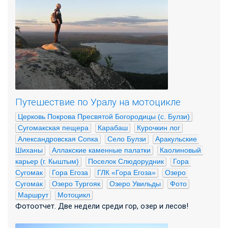
Путешествие по Уралу на мотоцикле
Церковь Покрова Пресвятой Богородицы (с. Булзи)
Сугомакская пещера
Карабаш
Курочкин лог
Александровская Сопка
Село Булзи
Аракульские 
Шиханы
Аллакские каменные палатки
Каолиновый 
карьер (г. Кыштым)
Поселок Слюдорудник
Гора 
Сугомак
Гора Егоза
ГЛК «Гора Егоза»
Озеро 
Сугомак
Озеро Тургояк
Озеро Увильды
Фото
Маршрут
Мотоцикл
Фотоотчет. Две недели среди гор, озер и лесов!