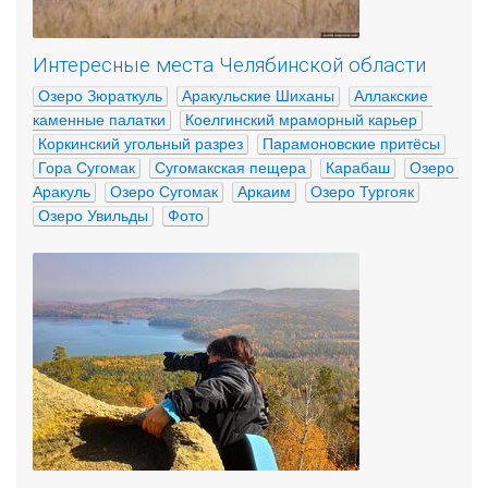
Интересные места Челябинской области
Озеро Зюраткуль
Аракульские Шиханы
Аллакские 
каменные палатки
Коелгинский мраморный карьер
Коркинский угольный разрез
Парамоновские притёсы
Гора Сугомак
Сугомакская пещера
Карабаш
Озеро 
Аракуль
Озеро Сугомак
Аркаим
Озеро Тургояк
Озеро Увильды
Фото