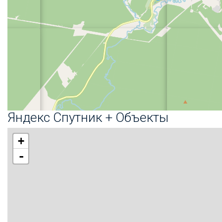
Яндекс Спутник + Объекты
+
-