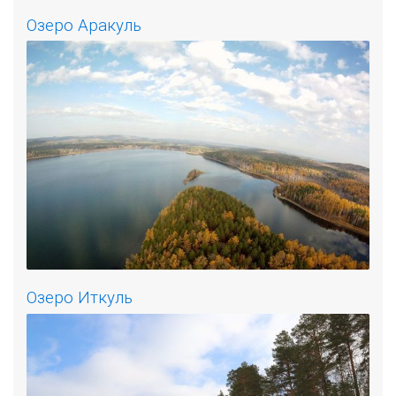
Озеро Аракуль
Озеро Иткуль