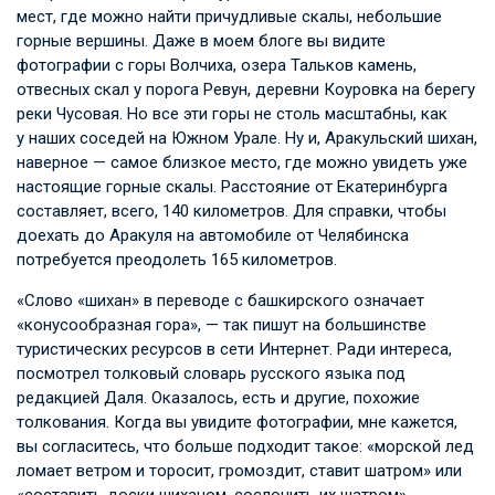
мест, где можно найти причудливые скалы, небольшие
горные вершины. Даже в моем блоге вы видите
фотографии с горы Волчиха, озера Тальков камень,
отвесных скал у порога Ревун, деревни Коуровка на берегу
реки Чусовая. Но все эти горы не столь масштабны, как
у наших соседей на Южном Урале. Ну и, Аракульский шихан,
наверное — самое близкое место, где можно увидеть уже
настоящие горные скалы. Расстояние от Екатеринбурга
составляет, всего, 140 километров. Для справки, чтобы
доехать до Аракуля на автомобиле от Челябинска
потребуется преодолеть 165 километров.
«Слово «шихан» в переводе с башкирского означает
«конусообразная гора», — так пишут на большинстве
туристических ресурсов в сети Интернет. Ради интереса,
посмотрел толковый словарь русского языка под
редакцией Даля. Оказалось, есть и другие, похожие
толкования. Когда вы увидите фотографии, мне кажется,
вы согласитесь, что больше подходит такое: «морской лед
ломает ветром и торосит, громоздит, ставит шатром» или
«составить доски шиханом, сослонить их шатром»…