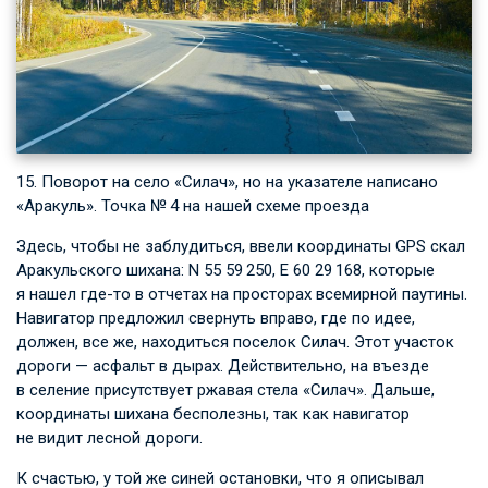
15. Поворот на село «Силач», но на указателе написано
«Аракуль». Точка № 4 на нашей схеме проезда
Здесь, чтобы не заблудиться, ввели координаты GPS скал
Аракульского шихана: N 55 59 250, E 60 29 168, которые
я нашел где-то в отчетах на просторах всемирной паутины.
Навигатор предложил свернуть вправо, где по идее,
должен, все же, находиться поселок Силач. Этот участок
дороги — асфальт в дырах. Действительно, на въезде
в селение присутствует ржавая стела «Силач». Дальше,
координаты шихана бесполезны, так как навигатор
не видит лесной дороги.
К счастью, у той же синей остановки, что я описывал