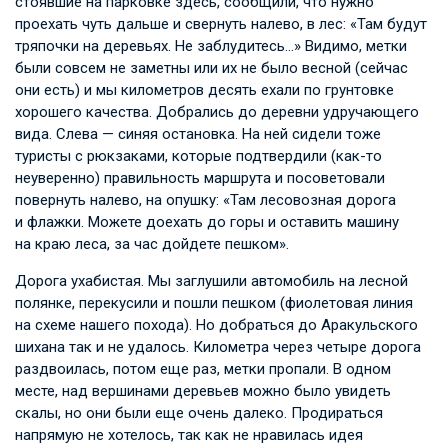
стоявшие на парковке здесь, сообщили, что нужно
проехать чуть дальше и свернуть налево, в лес: «Там будут
тряпочки на деревьях. Не заблудитесь…» Видимо, метки
были совсем не заметны или их не было весной (сейчас
они есть) и мы километров десять ехали по грунтовке
хорошего качества. Добрались до деревни удручающего
вида. Слева — синяя остановка. На ней сидели тоже
туристы с рюкзаками, которые подтвердили (как-то
неуверенно) правильность маршрута и посоветовали
повернуть налево, на опушку: «Там лесовозная дорога
и флажки. Можете доехать до горы и оставить машину
на краю леса, за час дойдете пешком».
Дорога ухабистая. Мы заглушили автомобиль на лесной
полянке, перекусили и пошли пешком (фиолетовая линия
на схеме нашего похода). Но добраться до Аракульского
шихана так и не удалось. Километра через четыре дорога
раздвоилась, потом еще раз, метки пропали. В одном
месте, над вершинами деревьев можно было увидеть
скалы, но они были еще очень далеко. Продираться
напрямую не хотелось, так как не нравилась идея