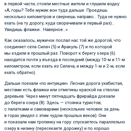
в первой части, стояли местные жители и глушили водку:
«А, горы? Тебе мужик вон туда дальше. Проедешь
несколько километров и свернешь направо… Туда не нужно
ехать (на ту дорогу, куда сворачивали в первый раз)…
Увидишь флажки… Наверное…».
Как оказалось, мужичок послал нас той же дорогой, что
соединяет сёла Силач (5) и Аракуль (7) и по которой
мы ездили в прошлый раз. Поворот к берегу озера (6)
находится почти у въезда в последний (между 10-м и 11-м
километром, если ехать из Силача, и между 1-м и 2-м, если
ехать обратно).
Дальше поехали «по интуиции». Лесная дорога ухабистая,
местами есть флажки или отметины краской на стволах
деревьев. Через минут пятнадцать фрирайда доехали
до берега озера (8). Здесь — стоянка туристов,
с палатками и самоварами (нескольких человек за день
в горах увидел с этим чудом прошлых веков). Они
и показали нам тропинку на гору: спускаетесь параллельно
озеру в низину (пересекаете дорожку) и по хорошо