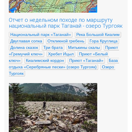
Отчет о недельном походе по маршруту
национальный парк Таганай - озеро Тургояк
Национальный парк «Таганай»
Река Большой Киалим
Двуглавая сопка
Откликной гребень
Гора Круглица
Долина сказок
Три брата
Митькины скалы
Приют 
«Гремучий ключ»
Хребет Ицыл
Приют «Белый 
ключ»
Киалимский кордон
Приют «Таганай»
База 
отдыха «Серебряные пески» (озеро Тургояк)
Озеро 
Тургояк