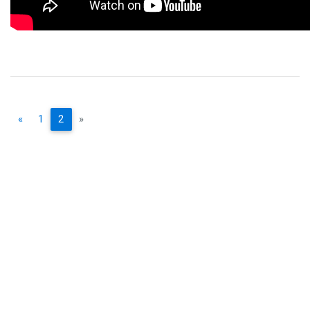
«
1
2
»