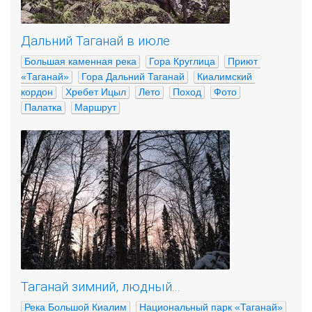
Дальний Таганай в июле
Большая каменная река
Гора Круглица
Приют 
«Таганай»
Гора Дальний Таганай
Киалимский 
кордон
Хребет Ицыл
Лето
Поход
Фото
Палатка
Маршрут
Таганай зимний, людный...
Река Большой Киалим
Национальный парк «Таганай»