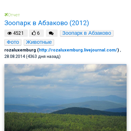
Отчет
Зоопарк в Абзаково (2012)
Зоопарк в Абзаково
4521
6
Фото
Животные
rozaluxemburg (
http://rozaluxemburg.livejournal.com/
)
,
28.08.2014 (4363 дня назад)