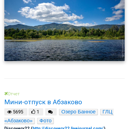
Отчет
Мини-отпуск в Абзаково
Озеро Банное
ГЛЦ 
5695
1
«Абзаково»
Фото
Discovery22 (
http://discovery22.livejournal.com/
)
,