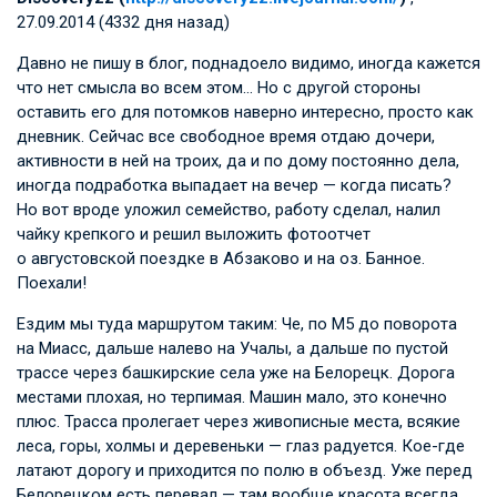
27.09.2014 (4332 дня назад)
Давно не пишу в блог, поднадоело видимо, иногда кажется
что нет смысла во всем этом… Но с другой стороны
оставить его для потомков наверно интересно, просто как
дневник. Сейчас все свободное время отдаю дочери,
активности в ней на троих, да и по дому постоянно дела,
иногда подработка выпадает на вечер — когда писать?
Но вот вроде уложил семейство, работу сделал, налил
чайку крепкого и решил выложить фотоотчет
о августовской поездке в Абзаково и на оз. Банное.
Поехали!
Ездим мы туда маршрутом таким: Че, по М5 до поворота
на Миасс, дальше налево на Учалы, а дальше по пустой
трассе через башкирские села уже на Белорецк. Дорога
местами плохая, но терпимая. Машин мало, это конечно
плюс. Трасса пролегает через живописные места, всякие
леса, горы, холмы и деревеньки — глаз радуется. Кое-где
латают дорогу и приходится по полю в объезд. Уже перед
Белорецком есть перевал — там вообще красота всегда,