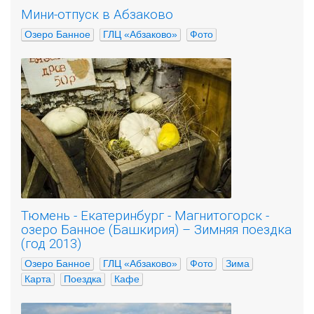
Мини-отпуск в Абзаково
Озеро Банное
ГЛЦ «Абзаково»
Фото
Тюмень - Екатеринбург - Магнитогорск -
озеро Банное (Башкирия) – Зимняя поездка
(год 2013)
Озеро Банное
ГЛЦ «Абзаково»
Фото
Зима
Карта
Поездка
Кафе