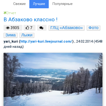
Свежие
Лучшие
Популярные
Отчет
В Абзаково классно !
ГЛЦ «Абзаково»
Фото
3935
7
Зима
Лыжи
yari_kuri (
http://yari-kuri.livejournal.com/
)
, 24.02.2014 (4548
дней назад)