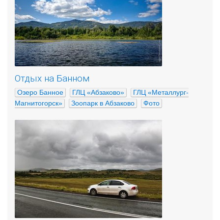
Отдых на Банном
Озеро Банное
ГЛЦ «Абзаково»
ГЛЦ «Металлург-
Магнитогорск»
Зоопарк в Абзаково
Фото