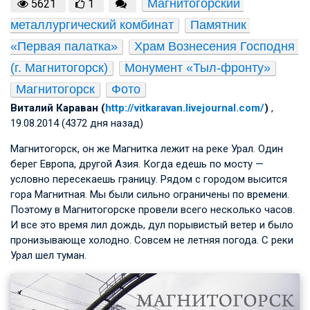
Магнитогорский 
5621
1
металлургический комбинат
Памятник 
«Первая палатка»
Храм Вознесения Господня 
(г. Магнитогорск)
Монумент «Тыл-фронту»
Магнитогорск
Фото
Виталий Караван (
http://vitkaravan.livejournal.com/
)
,
19.08.2014 (4372 дня назад)
Магнитогорск, он же Магнитка лежит на реке Урал. Один
берег Европа, другой Азия. Когда едешь по мосту —
условно пересекаешь границу. Рядом с городом высится
гора Магнитная. Мы были сильно ограничены по времени.
Поэтому в Магнитогорске провели всего несколько часов.
И все это время лил дождь, дул порывистый ветер и было
пронизывающе холодно. Совсем не летняя погода. С реки
Урал шел туман.