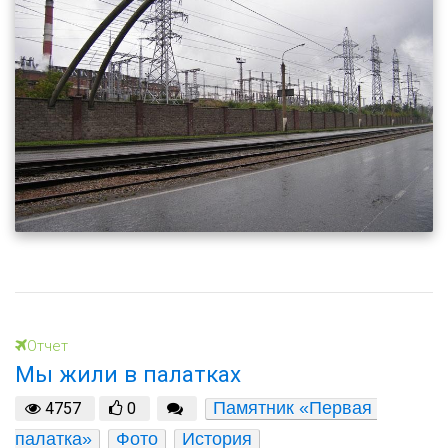
Отчет
Мы жили в палатках
Памятник «Первая 
4757
0
палатка»
Фото
История