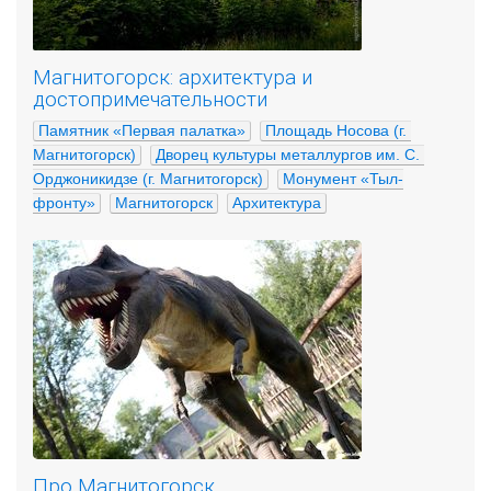
Магнитогорск: архитектура и
достопримечательности
Памятник «Первая палатка»
Площадь Носова (г. 
Магнитогорск)
Дворец культуры металлургов им. С. 
Орджоникидзе (г. Магнитогорск)
Монумент «Тыл-
фронту»
Магнитогорск
Архитектура
Про Магнитогорск