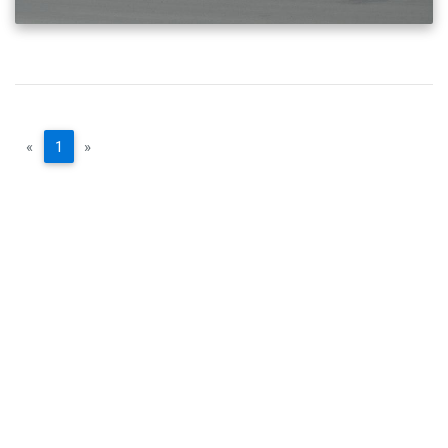
«
1
»