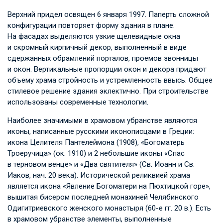
Верхний придел освящен 6 января 1997. Паперть сложной
конфигурации повторяет форму здания в плане.
На фасадах выделяются узкие щелевидные окна
и скромный кирпичный декор, выполненный в виде
сдержанных обрамлений порталов, проемов звонницы
и окон. Вертикальные пропорции окон и декора придают
объему храма стройность и устремленность ввысь. Общее
стилевое решение здания эклектично. При строительстве
использованы современные технологии.
Наиболее значимыми в храмовом убранстве являются
иконы, написанные русскими иконописцами в Греции:
икона Целителя Пантелеймона (1908), «Богоматерь
Троеручица» (ок. 1910) и 2 небольшие иконы «Спас
в терновом венце» и «Два святителя» (Св. Иоанн и Св.
Иаков, нач. 20 века). Исторической реликвией храма
является икона «Явление Богоматери на Пюхтицкой горе»,
вышитая бисером последней монахиней Челябинского
Одигитриевского женского монастыря (60-е гг. 20 в.). Есть
в храмовом убранстве элементы, выполненные