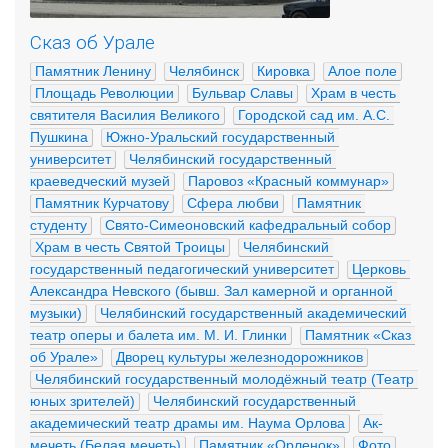
Сказ об Урале
Памятник Ленину
Челябинск
Кировка
Алое поле
Площадь Революции
Бульвар Славы
Храм в честь 
святителя Василия Великого
Городской сад им. А.С. 
Пушкина
Южно-Уральский государственный 
университет
Челябинский государственный 
краеведческий музей
Паровоз «Красный коммунар»
Памятник Курчатову
Сфера любви
Памятник 
студенту
Свято-Симеоновский кафедральный собор
Храм в честь Святой Троицы
Челябинский 
государственный педагогический университет
Церковь 
Александра Невского (бывш. Зал камерной и органной 
музыки)
Челябинский государственный академический 
театр оперы и балета им. М. И. Глинки
Памятник «Сказ 
об Урале»
Дворец культуры железнодорожников
Челябинский государственный молодёжный театр (Театр 
юных зрителей)
Челябинский государственный 
академический театр драмы им. Наума Орлова
Ак-
мечеть (Белая мечеть)
Памятник «Орленок»
Фото