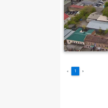
«
1
»