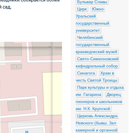
Бульвар Славы
 сад,
Цирк
Южно-
Уральский 
государственный 
университет
Челябинский 
государственный 
краеведческий музей
Свято-Симеоновский 
кафедральный собор
Синагога
Храм в 
честь Святой Троицы
Парк культуры и отдыха 
им. Гагарина
Дворец 
пионеров и школьников 
им. Н.К. Крупской
Церковь Александра 
Невского (бывш. Зал 
камерной и органной 