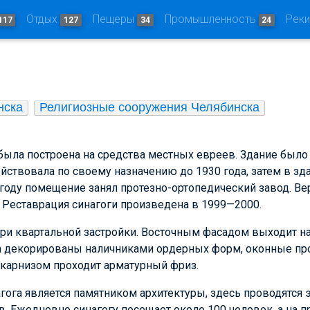
Отдых
Пещеры
Промышленность
Рек
117
127
34
24
нска
Религиозные сооружения Челябинска
была построена на средства местных евреев. Здание было
действовала по своему назначению до 1930 года, затем в зд
 году помещение занял протезно-ортопедический завод. В
 Реставрация синагоги произведена в 1999—2000.
три квартальной застройки. Восточным фасадом выходит н
та декорированы наличниками ордерных форм, оконные про
арнизом проходит арматурный фриз.
гога является памятником архитектуры, здесь проводятся 
в. Ежедневно синагогу посещает около 100 человек, а на п