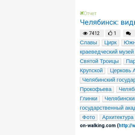
Отчет
Челябинск: вид
7412
1
Славы
Цирк
Южн
краеведческий музей
Святой Троицы
Пар
Крупской
Церковь 
Челябинский госуда
Прокофьева
Челяб
Глинки
Челябински
государственный ака
Фото
Архитектура
on-walking.com (
http:/