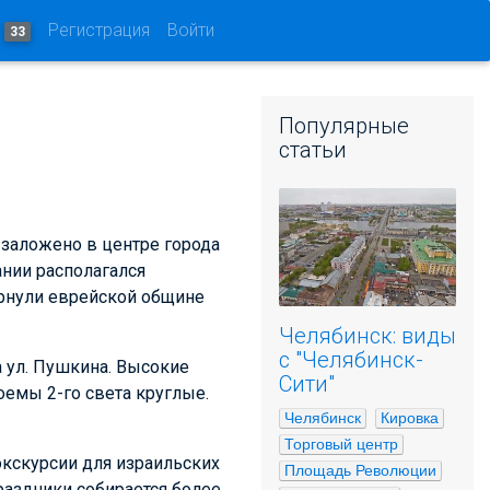
и
Регистрация
Войти
33
Популярные
статьи
 заложено в центре города
ании располагался
ернули еврейской общине
Челябинск: виды
с "Челябинск-
а ул. Пушкина. Высокие
Сити"
емы 2-го света круглые.
Челябинск
Кировка
Торговый центр
экскурсии для израильских
Площадь Революции
раздники собирается более