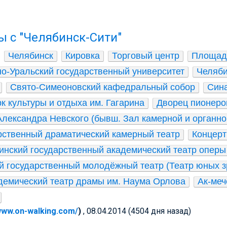
ы с "Челябинск-Сити"
Челябинск
Кировка
Торговый центр
Площад
о-Уральский государственный университет
Челяби
Свято-Симеоновский кафедральный собор
Сина
к культуры и отдыха им. Гагарина
Дворец пионеров
Александра Невского (бывш. Зал камерной и органно
рственный драматический камерный театр
Концерт
инский государственный академический театр оперы и
й государственный молодёжный театр (Театр юных з
демический театр драмы им. Наума Орлова
Ак-меч
/www.on-walking.com/
)
, 08.04.2014 (4504 дня назад)