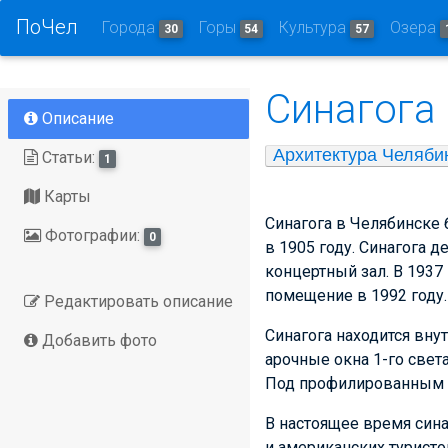
ПоЧел
Города
Горы
Культура
Озера
30
54
57
Синагога
Описание
Архитектура Челяби
Статьи:
1
Карты
Синагога в Челябинске 
Фотографии:
0
в 1905 году. Синагога 
концертный зал. В 1937
помещение в 1992 году.
Редактировать описание
Синагога находится вну
Добавить фото
арочные окна 1-го све
Под профилированным к
В настоящее время сина
и американских туристо