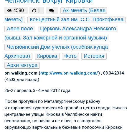
Челябинск: вокруг Кировки
Ак-мечеть (Белая 
4580
1
мечеть)
Концертный зал им. С.С. Прокофьева
Алое поле
Церковь Александра Невского 
(бывш. Зал камерной и органной музыки)
Челябинский Дом ученых (особняк купца 
Архипова)
Кировка
Фото
История
Архитектура
on-walking.com (
http://www.on-walking.com/
)
, 08.04.2014
(4503 дня назад)
26­-27 апреля, 3−4 мая 2012 года
После прогулки по Металлургическому району
я отправился туристической тропой в центр города. Ничего
центральнее улицы Кирова в Челябинске найти
невозможно, но начал я не с неё, а с кварталов,
окружающих вертикальные бежевые полосочки Кировки