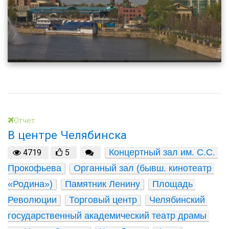
Отчет
В центре Челябинска
Концертный зал им. С.С. 
4719
5
Прокофьева
Органный зал (бывш. кинотеатр 
«Родина»)
Памятник Ленину
Площадь 
Революции
Торговый центр
Челябинский 
государственный академический театр драмы 