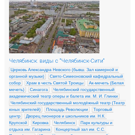
Челябинск: виды с "Челябинск-Сити"
Церковь Александра Невского (бывш. Зал камерной и 
органной музыки)
Свято-Симеоновский кафедральный 
собор
Храм в честь Святой Троицы
Ак-мечеть (Белая 
мечеть)
Синагога
Челябинский государственный 
академический театр оперы и балета им. М. И. Глинки
Челябинский государственный молодёжный театр (Театр 
юных зрителей)
Площадь Революции
Торговый 
центр
Дворец пионеров и школьников им. Н.К. 
Крупской
Кировка
Челябинск
Парк культуры и 
отдыха им. Гагарина
Концертный зал им. С.С. 