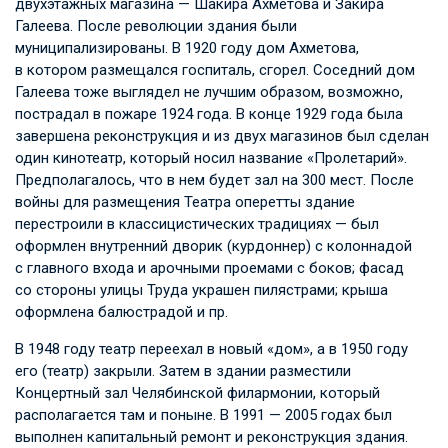
двухэтажных магазина — Шакира Ахметова и Закира
Галеева. После революции здания были
муниципализированы. В 1920 году дом Ахметова,
в котором размещался госпиталь, сгорел. Соседний дом
Галеева тоже выглядел не лучшим образом, возможно,
пострадал в пожаре 1924 года. В конце 1929 года была
завершена реконструкция и из двух магазинов был сделан
один кинотеатр, который носил название «Пролетарий».
Предполагалось, что в нем будет зал на 300 мест. После
войны для размещения Театра оперетты здание
перестроили в классицистических традициях — был
оформлен внутренний дворик (курдоннер) с колоннадой
с главного входа и арочными проемами с боков; фасад
со стороны улицы Труда украшен пилястрами; крыша
оформлена балюстрадой и пр.
В 1948 году театр переехал в новый «дом», а в 1950 году
его (театр) закрыли. Затем в здании разместили
Концертный зал Челябинской филармонии, который
располагается там и поныне. В 1991 — 2005 годах был
выполнен капитальный ремонт и реконструкция здания.