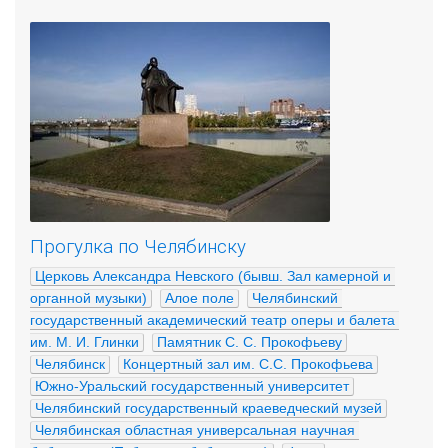
Прогулка по Челябинску
Церковь Александра Невского (бывш. Зал камерной и 
органной музыки)
Алое поле
Челябинский 
государственный академический театр оперы и балета 
им. М. И. Глинки
Памятник С. С. Прокофьеву
Челябинск
Концертный зал им. С.С. Прокофьева
Южно-Уральский государственный университет
Челябинский государственный краеведческий музей
Челябинская областная универсальная научная 