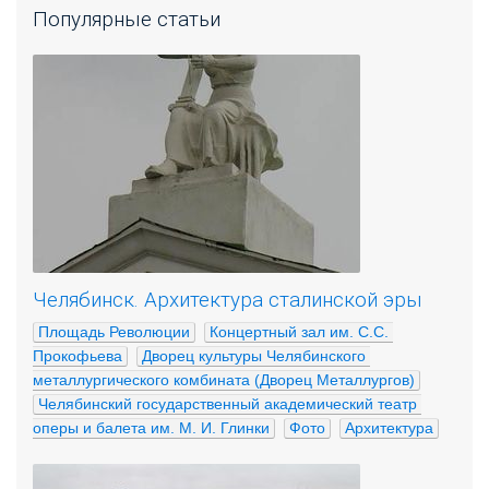
Популярные статьи
Челябинск. Архитектура сталинской эры
Площадь Революции
Концертный зал им. С.С. 
Прокофьева
Дворец культуры Челябинского 
металлургического комбината (Дворец Металлургов)
Челябинский государственный академический театр 
оперы и балета им. М. И. Глинки
Фото
Архитектура