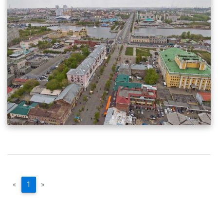
«
1
»