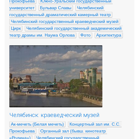
Прокофьева
Южно-Уральский государственный 
университет
Бульвар Славы
Челябинский 
государственный драматический камерный театр
Челябинский государственный краеведческий музей
Цирк
Челябинский государственный академический 
театр драмы им. Наума Орлова
Фото
Архитектура
Челябинск: краеведческий музей
Ак-мечеть (Белая мечеть)
Концертный зал им. С.С. 
Прокофьева
Органный зал (бывш. кинотеатр 
«Родина»)
Челябинский государственный 