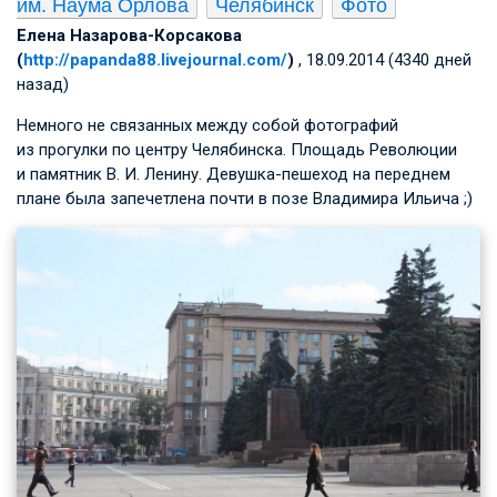
им. Наума Орлова
Челябинск
Фото
Елена Назарова-Корсакова
(
http://papanda88.livejournal.com/
)
, 18.09.2014 (4340 дней
назад)
Немного не связанных между собой фотографий
из прогулки по центру Челябинска. Площадь Революции
и памятник
В. И. Ленину
. Девушка-пешеход на переднем
плане была запечетлена почти в позе Владимира Ильича ;)