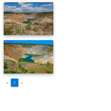
«
1
»