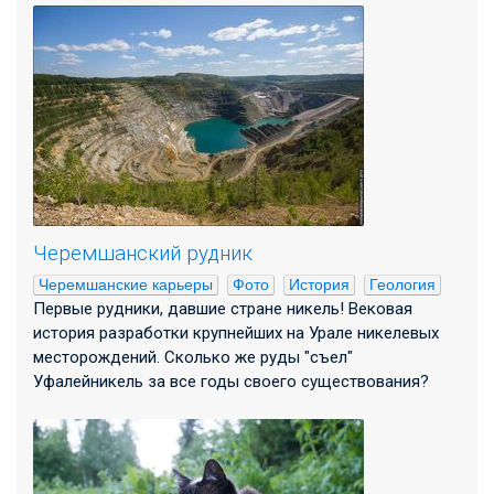
Черемшанский рудник
Черемшанские карьеры
Фото
История
Геология
Первые рудники, давшие стране никель! Вековая
история разработки крупнейших на Урале никелевых
месторождений. Сколько же руды "съел"
Уфалейникель за все годы своего существования?