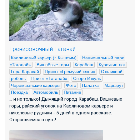
Тренировочный Таганай
Каолиновый карьер (г. Кыштым)
Национальный парк 
«Таганай»
Вишнёвые горы
Карабаш
Курочкин лог
Гора Каравай
Приют «Гремучий ключ»
Откликной 
гребень
Приют «Таганай»
Озеро Иткуль
Черемшанские карьеры
Фото
Палатка
Маршрут
Поездка
Автомобиль
Питание
... и не только! Дымящий город Карабаш, Вишневые
горы, райский уголок на Каолиновом карьере и
никелевые рудники - 5 дней в одном рассказе.
Отправляемся в путь!