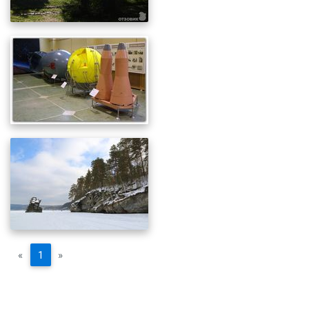
«
1
»