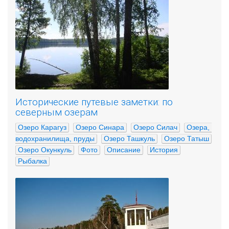
Исторические путевые заметки: по
северным озерам
Озеро Карагуз
Озеро Синара
Озеро Силач
Озера, 
водохранилища, пруды
Озеро Ташкуль
Озеро Татыш
Озеро Окункуль
Фото
Описание
История
Рыбалка