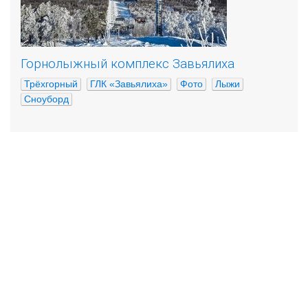
Горнолыжный комплекс Завьялиха
Трёхгорный
ГЛК «Завьялиха»
Фото
Лыжи
Сноуборд