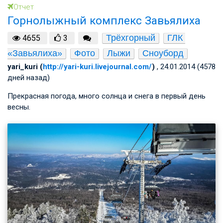
Отчет
Горнолыжный комплекс Завьялиха
Трёхгорный
ГЛК 
4655
3
«Завьялиха»
Фото
Лыжи
Сноуборд
yari_kuri (
http://yari-kuri.livejournal.com/
)
, 24.01.2014 (4578
дней назад)
Прекрасная погода, много солнца и снега в первый день
весны.