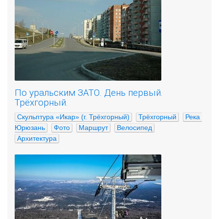
По уральским ЗАТО. День первый.
Трёхгорный.
Скульптура «Икар» (г. Трёхгорный)
Трёхгорный
Река 
Юрюзань
Фото
Маршрут
Велосипед
Архитектура