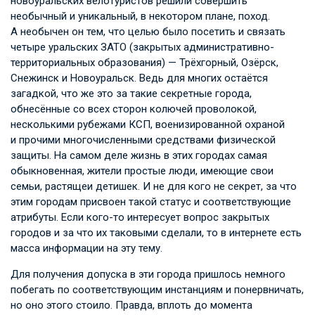
новоуральских велотуристов решили совершить
необычный и уникальный, в некотором плане, поход.
А необычен он тем, что целью было посетить и связать
четыре уральских ЗАТО (закрытых административно-
территориальных образования) — Трёхгорный, Озёрск,
Снежинск и Новоуральск. Ведь для многих остаётся
загадкой, что же это за такие секретные города,
обнесённые со всех сторон колючей проволокой,
несколькими рубежами КСП, военизированной охраной
и прочими многочисленными средствами физической
защиты. На самом деле жизнь в этих городах самая
обыкновенная, жители простые люди, имеющие свои
семьи, растящеи детишек. И не для кого не секрет, за что
этим городам присвоен такой статус и соответствующие
атрибуты. Если кого-то интересует вопрос закрытых
городов и за что их таковыми сделали, то в интернете есть
масса информации на эту тему.
Для получения допуска в эти города пришлось немного
побегать по соответствующим инстанциям и понервничать,
но оно этого стоило. Правда, вплоть до момента