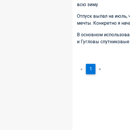
всю зиму.
Отпуск выпал на июль, ч
мечты. Конкретно я нач
В основном использов
и Гугловы спутниковые
«
1
»