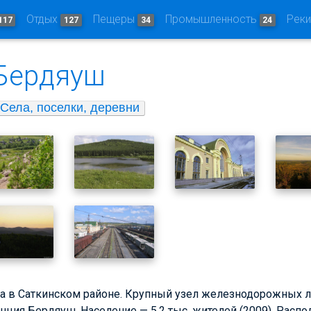
Отдых
Пещеры
Промышленность
Рек
117
127
34
24
Бердяуш
Села, поселки, деревни
а в Саткинском районе. Крупный узел железнодорожных ли
нция Бердяуш. Население — 5,2 тыс. жителей (2009). Распо