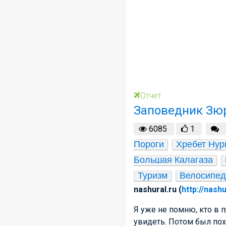
Отчет
Заповедник Зюр
6085
1
Пороги
Хребет Нур
Большая Калагаза
Туризм
Велосипед
nashural.ru (
http://nashu
Я уже не помню, кто в 
увидеть. Потом был пох