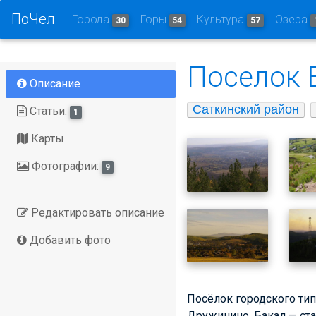
ПоЧел
Города
Горы
Культура
Озера
30
54
57
Поселок 
Описание
Саткинский район
Статьи:
1
Карты
Фотографии:
9
Редактировать описание
Добавить фото
Посёлок городского тип
Дружинино, Бакал — ста