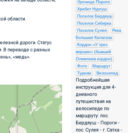
Урочище Пороги
Хребет Нургуш
Поселок Бердяуш
ой области.
Поселок Сибирка
Поселок Сулея
Река 
Большая Калагаза
елезной дороги. Статус
Кордон «У трех 
и. В переводе с разных
вершин» (бывший 
ень», «медь».
Олимпиев кордон)
Фото
Маршрут
Туризм
Велосипед
Подробнейшая
инструкция для 4-
дневного
путешествия на
велосипеде по
маршруту: пос.
Бердяуш - Пороги -
пос. Сулея - г. Сатка -