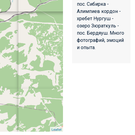
пос. Сибирка -
Алимпиев кордон -
хребет Нургуш -
озеро Зюраткуль -
пос. Бердяуш. Много
фотографий, эмоций
и опыта.
Leaflet