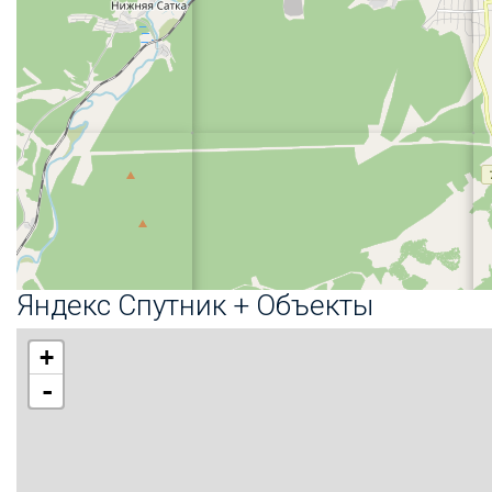
Яндекс Спутник + Объекты
+
-