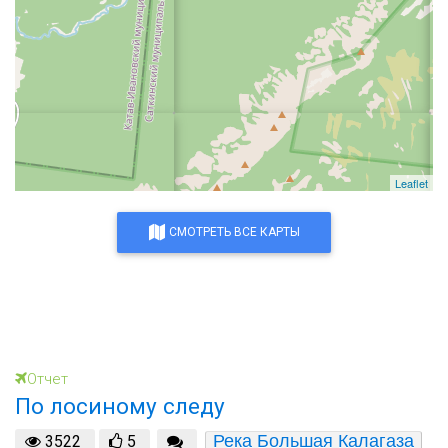
Leaflet
СМОТРЕТЬ ВСЕ КАРТЫ
Отчет
По лосиному следу
Река Большая Калагаза
3522
5