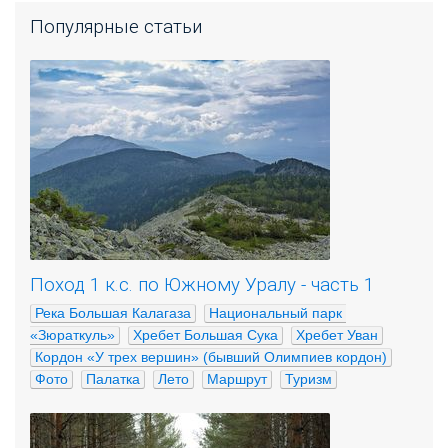
Популярные статьи
Поход 1 к.с. по Южному Уралу - часть 1
Река Большая Калагаза
Национальный парк 
«Зюраткуль»
Хребет Большая Сука
Хребет Уван
Кордон «У трех вершин» (бывший Олимпиев кордон)
Фото
Палатка
Лето
Маршрут
Туризм