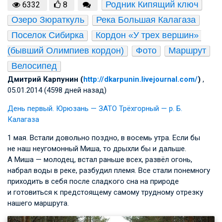
Родник Кипящий ключ
6332
8
Озеро Зюраткуль
Река Большая Калагаза
Поселок Сибирка
Кордон «У трех вершин» 
(бывший Олимпиев кордон)
Фото
Маршрут
Велосипед
Дмитрий Карпунин (
http://dkarpunin.livejournal.com/
)
,
05.01.2014 (4598 дней назад)
День первый. Юрюзань — ЗАТО Трёхгорный — р. Б.
Калагаза
1 мая. Встали довольно поздно, в восемь утра. Если бы
не наш неугомонный Миша, то дрыхли бы и дальше.
А Миша — молодец, встал раньше всех, развёл огонь,
набрал воды в реке, разбудил племя. Все стали понемногу
приходить в себя после сладкого сна на природе
и готовиться к предстоящему самому трудному отрезку
нашего маршрута.