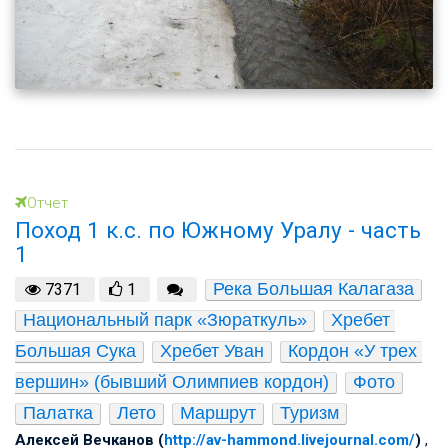
Отчет
Поход 1 к.с. по Южному Уралу - часть
1
Река Большая Калагаза
7371
1
Национальный парк «Зюраткуль»
Хребет 
Большая Сука
Хребет Уван
Кордон «У трех 
вершин» (бывший Олимпиев кордон)
Фото
Палатка
Лето
Маршрут
Туризм
Алексей Вечканов (
http://av-hammond.livejournal.com/
)
,