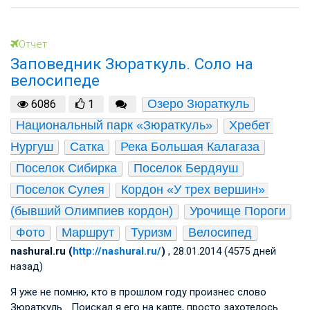
Отчет
Заповедник Зюраткуль. Соло на
велосипеде
Озеро Зюраткуль
6086
1
Национальный парк «Зюраткуль»
Хребет 
Нургуш
Сатка
Река Большая Калагаза
Поселок Сибирка
Поселок Бердяуш
Поселок Сулея
Кордон «У трех вершин» 
(бывший Олимпиев кордон)
Урочище Пороги
Фото
Маршрут
Туризм
Велосипед
nashural.ru (
http://nashural.ru/
)
, 28.01.2014 (4575 дней
назад)
Я уже не помню, кто в прошлом году произнес слово
Зюраткуль… Поискал я его на карте, просто захотелось