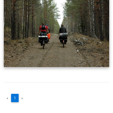
«
1
»