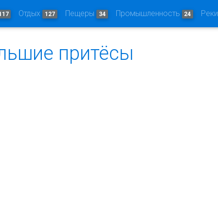
Отдых
Пещеры
Промышленность
Рек
117
127
34
24
ольшие притёсы