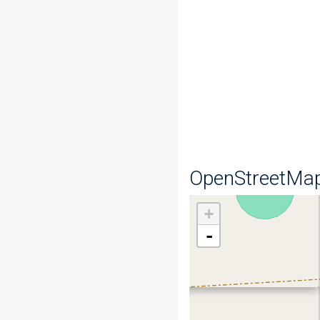
OpenStreetMa
+
-