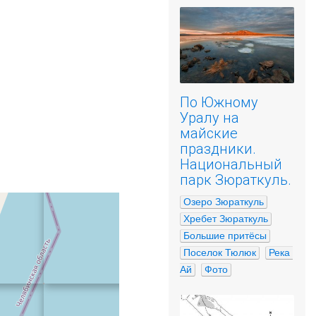
По Южному
Уралу на
майские
праздники.
Национальный
парк Зюраткуль.
Озеро Зюраткуль
Хребет Зюраткуль
Большие притёсы
Поселок Тюлюк
Река 
Ай
Фото