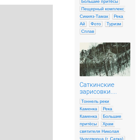
Большие притёсы
Пещерный комплекс 
Сикияз-Тамак
Река 
Ай
Фото
Туризм
Сплав
Саткинские
зарисовки....
Тоннель реки 
Каменка
Река 
Каменка
Большие 
притёсы
Храм 
святителя Николая 
Чудотворца (г. Сатка)