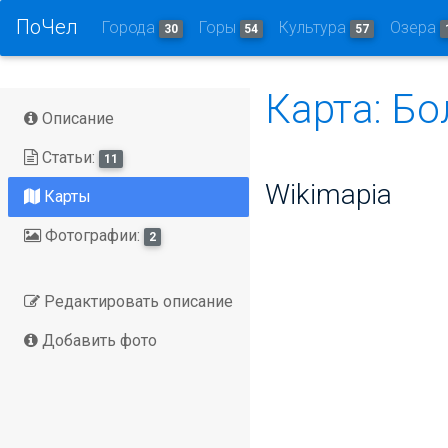
ПоЧел
Города
Горы
Культура
Озера
30
54
57
Карта: Б
Описание
Статьи:
11
Wikimapia
Карты
Фотографии:
2
Редактировать описание
Добавить фото