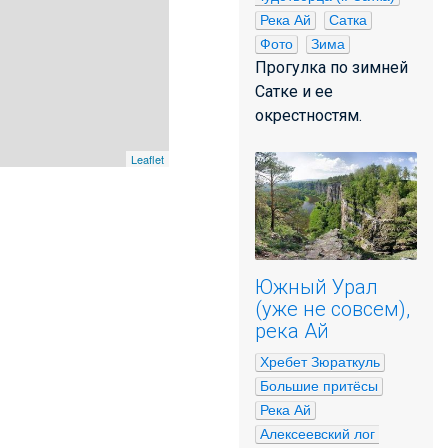
Река Ай
Сатка
Фото
Зима
Прогулка по зимней
Сатке и ее
окрестностям.
Leaflet
Южный Урал
(уже не совсем),
река Ай
Хребет Зюраткуль
Большие притёсы
Река Ай
Алексеевский лог 