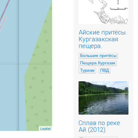
Айские притёсы.
Кургазакская
пещера.
Большие притёсы
Пещера Кургазак
Туризм
ПВД
Сплав по реке
Leaflet
Ай (2012)