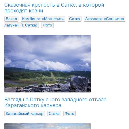
Сказочная крепость в Сатке, в которой
проходят казни
Бакал
Комбинат «Магнезит»
Сатка
Аквапарк «Сонькина 
лагуна» (г. Сатка)
Фото
Взгляд на Сатку с юго-западного отвала
Карагайского карьера
Карагайский карьер
Сатка
Фото