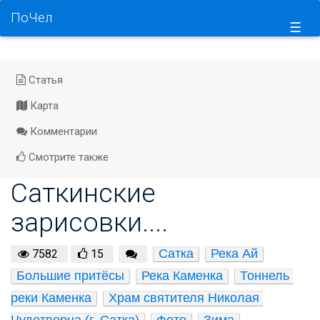
ПоЧел
☰
Статья
Карта
Комментарии
Смотрите также
Саткинские
зарисовки....
Сатка
Река Ай
7582
15
Большие притёсы
Река Каменка
Тоннель 
реки Каменка
Храм святителя Николая 
Чудотворца (г. Сатка)
Фото
Зима