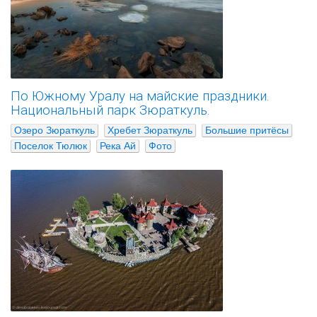
По Южному Уралу на майские праздники.
Национальный парк Зюраткуль.
Озеро Зюраткуль
Хребет Зюраткуль
Большие притёсы
Поселок Тюлюк
Река Ай
Фото