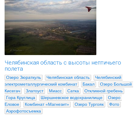
Челябинская область с высоты нептичьего
полета
Озеро Зюраткуль
Челябинская область
Челябинский 
электрометаллургический комбинат
Бакал
Озеро Большой 
Кисегач
Златоуст
Миасс
Сатка
Откликной гребень
Гора Круглица
Шершневское водохранилище
Озеро 
Еловое
Комбинат «Магнезит»
Озеро Тургояк
Фото
Аэрофотосъемка