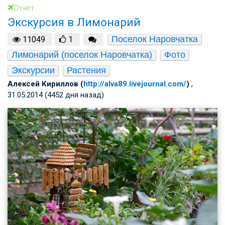
Отчет
Экскурсия в Лимонарий
Поселок Наровчатка
11049
1
Лимонарий (поселок Наровчатка)
Фото
Экскурсии
Растения
Алексей Кириллов (
http://alva89.livejournal.com/
)
,
31.05.2014 (4452 дня назад)