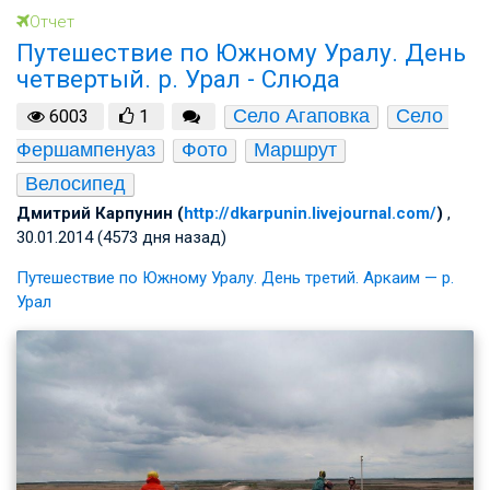
Отчет
Путешествие по Южному Уралу. День
четвертый. р. Урал - Слюда
Село Агаповка
Село 
6003
1
Фершампенуаз
Фото
Маршрут
Велосипед
Дмитрий Карпунин (
http://dkarpunin.livejournal.com/
)
,
30.01.2014 (4573 дня назад)
Путешествие по Южному Уралу. День третий. Аркаим — р.
Урал