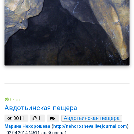
Отчет
Авдотьинская пещера
Авдотьинская пещера
3011
1
Марина Нехорошева
(
http://nehorosheva.livejournal.com
)
, 02.04.2014 (4511 дней назад)