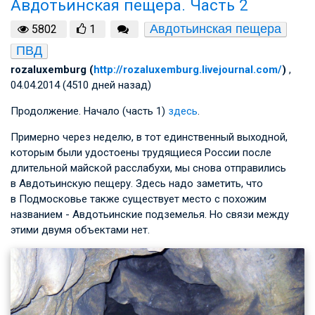
Авдотьинская пещера. Часть 2
Авдотьинская пещера
5802
1
ПВД
rozaluxemburg (
http://rozaluxemburg.livejournal.com/
)
,
04.04.2014 (4510 дней назад)
Продолжение. Начало (часть 1)
здесь
.
Примерно через неделю, в тот единственный выходной,
которым были удостоены трудящиеся России после
длительной майской расслабухи, мы снова отправились
в Авдотьинскую пещеру. Здесь надо заметить, что
в Подмосковье также существует место с похожим
названием - Авдотьинские подземелья. Но связи между
этими двумя объектами нет.