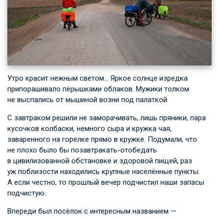
Утро красит нежным светом… Яркое солнце изредка
припорашивало пёрышками облаков. Мужики толком
не выспались от мышиной возни под палаткой.
С завтраком решили не заморачивать, лишь пряники, пара
кусочков колбаски, немного сыра и кружка чая,
заваренного на горелке прямо в кружке. Подумали, что
не плохо было бы позавтракать-отобедать
в цивилизованной обстановке и здоровой пищей, раз
уж поблизости находились крупные населённые пункты.
А если честно, то прошлый вечер подчистил наши запасы
подчистую.
Впереди был посёлок с интересным названием —