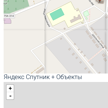
Яндекс Спутник + Объекты
+
-