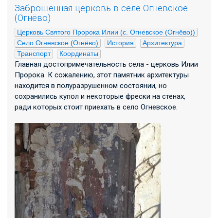
Заброшенная церковь в селе Огневское
(Огнёво)
Церковь Святого Пророка Илии (с. Огневское (Огнёво))
Село Огневское (Огнёво)
История
Архитектура
Транспорт
Координаты
Главная достопримечательность села - церковь Илии
Пророка. К сожалению, этот памятник архитектуры
находится в полуразрушенном состоянии, но
сохранились купол и некоторые фрески на стенах,
ради которых стоит приехать в село Огневское.