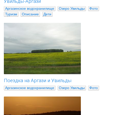
Увильды-Аргази
Аргазинское водохранилище
Озеро Увильды
Фото
Туризм
Описание
Дети
Поездка на Аргази и Увильды
Аргазинское водохранилище
Озеро Увильды
Фото