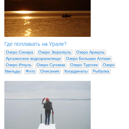
Где поплавать на Урале?
Озеро Синара
Озеро Зюраткуль
Озеро Аракуль
Аргазинское водохранилище
Озеро Большие Аллаки
Озеро Иткуль
Озеро Сугомак
Озеро Тургояк
Озеро 
Увильды
Фото
Описание
Координаты
Рыбалка