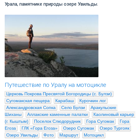
Урала, памятнике природы озере Увильды.
Путешествие по Уралу на мотоцикле
Церковь Покрова Пресвятой Богородицы (с. Булзи)
Сугомакская пещера
Карабаш
Курочкин лог
Александровская Сопка
Село Булзи
Аракульские 
Шиханы
Аллакские каменные палатки
Каолиновый карьер 
(г. Кыштым)
Поселок Слюдорудник
Гора Сугомак
Гора 
Егоза
ГЛК «Гора Егоза»
Озеро Сугомак
Озеро Тургояк
Озеро Увильды
Фото
Маршрут
Мотоцикл