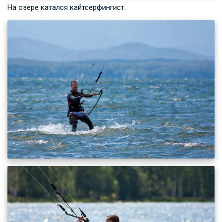
На озере катался кайтсерфингист.