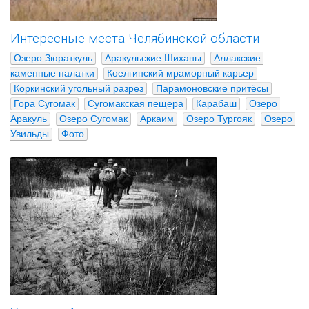
Интересные места Челябинской области
Озеро Зюраткуль
Аракульские Шиханы
Аллакские 
каменные палатки
Коелгинский мраморный карьер
Коркинский угольный разрез
Парамоновские притёсы
Гора Сугомак
Сугомакская пещера
Карабаш
Озеро 
Аракуль
Озеро Сугомак
Аркаим
Озеро Тургояк
Озеро 
Увильды
Фото