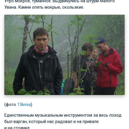
Утро мокрое, туманное. Выдвинулись на штурм Малого
Увана. Камни опять мокрые, скользкие.
(фото
13krisa
)
Единственным музыкальным инструментом за весь поход
был варган, который нас радовал и на привале
и на стоянке.