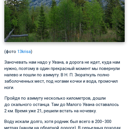
(фото
13krisa
)
Заночевать нам надо у Увана, а дорога не идет, куда нам
нужно, поэтому в один прекрасный момент мы повернули
налево и пошли по азимуту.
В Н. П. Зюраткуль
полно
заболоченных мест, под ногами кочки и вода, промочил
ноги.
Пройдя по азимуту несколько километров, дошли
до скального останца. Там до Малого Увана оставалось
2 км. Время уже 21, решили встать на ночевку.
Воду искали долго, хотя родник был всего в 200−300
метрах (нашли на обратной дороге). В серьезных походах