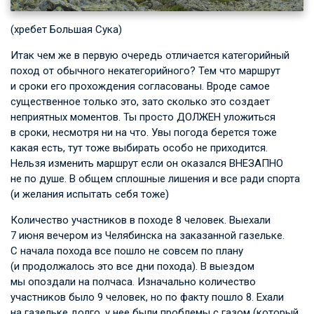
(хребет Большая Сука)
Итак чем же в первую очередь отличается категорийный
поход от обычного некатегорийного? Тем что маршрут
и сроки его прохождения согласованы. Вроде самое
существенное только это, зато сколько это создает
неприятных моментов. Ты просто ДОЛЖЕН уложиться
в сроки, несмотря ни на что. Увы погода берется тоже
какая есть, тут тоже выбирать особо не приходится.
Нельзя изменить маршрут если он оказался ВНЕЗАПНО
не по душе. В общем сплошные лишения и все ради спорта
(и желания испытать себя тоже)
Количество участников в походе 8 человек. Выехали
7 июня вечером из Челябинска на заказанной газельке.
С начала похода все пошло не совсем по плану
(и продолжалось это все дни похода). В выездом
мы опоздали на полчаса. Изначально количество
участников было 9 человек, но по факту пошло 8. Ехали
на газельке долго, у нее были проблемы с газом (который