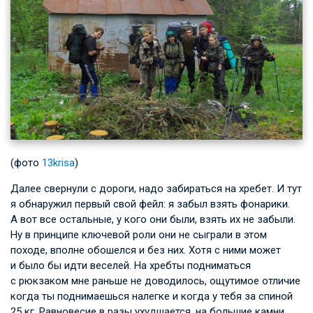
(фото
13krisa
)
Далее свернули с дороги, надо забираться на хребет. И тут
я обнаружил первый свой фейл: я забыл взять фонарики.
А вот все остальные, у кого они были, взять их не забыли.
Ну в принципе ключевой роли они не сыграли в этом
походе, вполне обошелся и без них. Хотя с ними может
и было бы идти веселей. На хребты подниматься
с рюкзаком мне раньше не доводилось, ощутимое отличие
когда ты поднимаешься налегке и когда у тебя за спиной
25 кг. Равновесие в разы ухудшается, на большие камни