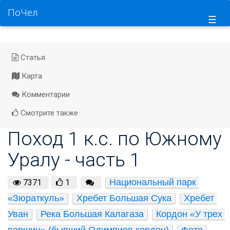
ПоЧел
☰
Статья
Карта
Комментарии
Смотрите также
Поход 1 к.с. по Южному
Уралу - часть 1
Национальный парк 
7371
1
«Зюраткуль»
Хребет Большая Сука
Хребет 
Уван
Река Большая Калагаза
Кордон «У трех 
вершин» (бывший Олимпиев кордон)
Фото