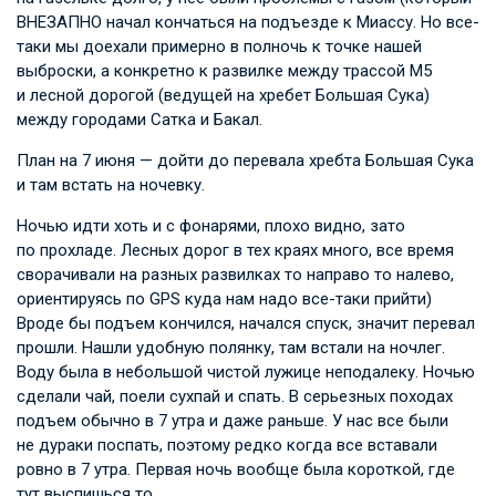
ВНЕЗАПНО начал кончаться на подъезде к Миассу. Но все-
таки мы доехали примерно в полночь к точке нашей
выброски, а конкретно к развилке между трассой М5
и лесной дорогой (ведущей на хребет Большая Сука)
между городами Сатка и Бакал.
План на 7 июня — дойти до перевала хребта Большая Сука
и там встать на ночевку.
Ночью идти хоть и с фонарями, плохо видно, зато
по прохладе. Лесных дорог в тех краях много, все время
сворачивали на разных развилках то направо то налево,
ориентируясь по GPS куда нам надо все-таки прийти)
Вроде бы подъем кончился, начался спуск, значит перевал
прошли. Нашли удобную полянку, там встали на ночлег.
Воду была в небольшой чистой лужице неподалеку. Ночью
сделали чай, поели сухпай и спать. В серьезных походах
подъем обычно в 7 утра и даже раньше. У нас все были
не дураки поспать, поэтому редко когда все вставали
ровно в 7 утра. Первая ночь вообще была короткой, где
тут выспишься то…