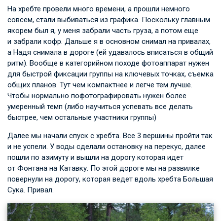
На хребте провели много времени, а прошли немного
совсем, стали выбиваться из графика. Поскольку главным
якорем был я, у меня забрали часть груза, а потом еще
и забрали кофр. Дальше я в основном снимал на привалах,
а Надя снимала в дороге (ей удавалось вписаться в общий
ритм). Вообще в категорийном походе фотоаппарат нужен
для быстрой фиксации группы на ключевых точках, съемка
общих планов. Тут чем компактнее и легче тем лучше.
Чтобы нормально пофотографировать нужен более
умеренный темп (либо научиться успевать все делать
быстрее, чем остальные участники группы)
Далее мы начали спуск с хребта. Все 3 вершины пройти так
и не успели. У воды сделали остановку на перекус, далее
пошли по азимуту и вышли на дорогу которая идет
от Фонтана на Катавку. По этой дороге мы на развилке
повернули на дорогу, которая ведет вдоль хребта Большая
Сука. Привал.