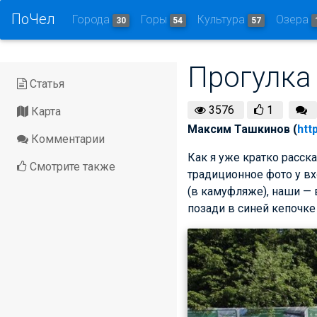
ПоЧел
Города
Горы
Культура
Озера
30
54
57
Прогулка 
Статья
3576
1
Карта
Максим Ташкинов (
htt
Комментарии
Как я уже кратко расск
Смотрите также
традиционное фото у в
(в камуфляже), наши — 
позади в синей кепочке 