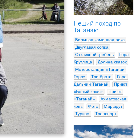
Пеший поход по
Таганаю
Большая каменная река
Двуглавая сопка
Откликной гребень
Гора 
Круглица
Долина сказок
Метеостанция «Таганай-
Гора»
Три брата
Гора 
Дальний Таганай
Приют 
«Белый ключ»
Приют 
«Таганай»
Ахматовская 
копь
Фото
Маршрут
Туризм
Транспорт