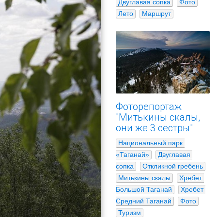
Двуглавая сопка
Фото
Лето
Маршрут
Фоторепортаж
"Митькины скалы,
они же 3 сестры"
Национальный парк 
«Таганай»
Двуглавая 
сопка
Откликной гребень
Митькины скалы
Хребет 
Большой Таганай
Хребет 
Средний Таганай
Фото
Туризм