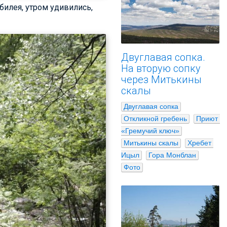
билея, утром удивились,
Двуглавая сопка.
На вторую сопку
через Митькины
скалы
Двуглавая сопка
Откликной гребень
Приют 
«Гремучий ключ»
Митькины скалы
Хребет 
Ицыл
Гора Монблан
Фото