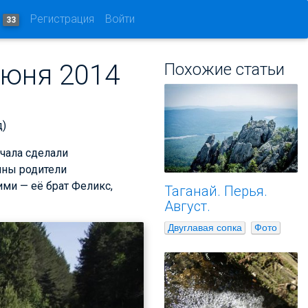
и
Регистрация
Войти
33
июня 2014
Похожие статьи
д)
ачала сделали
ины родители
ими — её брат Феликс,
Таганай. Перья.
Август.
Двуглавая сопка
Фото