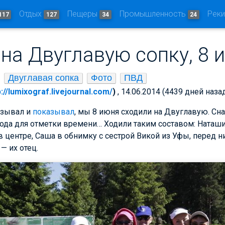
Отдых
Пещеры
Промышленность
Рек
117
127
34
24
на Двуглавую сопку, 8 
Двуглавая сопка
Фото
ПВД
p://lumixograf.livejournal.com/
)
, 14.06.2014 (4439 дней наза
азывал и
показывал
, мы 8 июня сходили на Двуглавую. Сн
хода для отметки времени… Ходили таким составом: Наташ
в центре, Саша в обнимку с сестрой Викой из Уфы, перед н
— их отец.