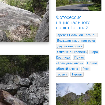
Фотосессия
национального
парка Таганай
Хребет Большой Таганай
Большая каменная река
Двуглавая сопка
Откликной гребень
Гора 
Круглица
Приют 
«Гремучий ключ»
Приют 
«Белый ключ»
Река 
Тесьма
Туризм