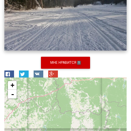
МНЕ НРАВИТСЯ
1
+
-