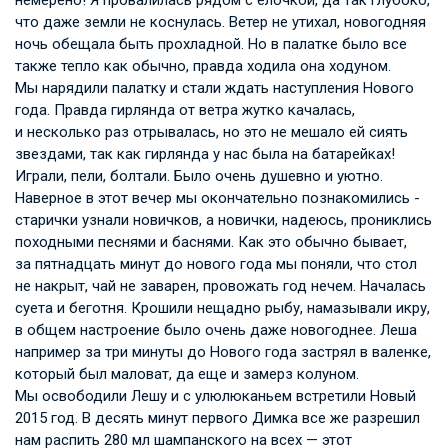
что даже земли не коснулась. Ветер не утихал, новогодняя
ночь обещала быть прохладной. Но в палатке было все
также тепло как обычно, правда ходила она ходуном.
Мы нарядили палатку и стали ждать наступления Нового
года. Правда гирлянда от ветра жутко качалась,
и несколько раз отрывалась, но это не мешало ей сиять
звездами, так как гирлянда у нас была на батарейках!
Играли, пели, болтали. Было очень душевно и уютно.
Наверное в этот вечер мы окончательно познакомились -
старички узнали новичков, а новички, надеюсь, прониклись
походными песнями и баснями. Как это обычно бывает,
за пятнадцать минут до нового года мы поняли, что стол
не накрыт, чай не заварен, провожать год нечем. Началась
суета и беготня. Крошили нещадно рыбу, намазывали икру,
в общем настроение было очень даже новогоднее. Леша
например за три минуты до Нового года застрял в валенке,
который был маловат, да еще и замерз колуном.
Мы освободили Лешу и с улюлюканьем встретили Новый
2015 год. В десять минут первого Димка все же разрешил
нам распить 280 мл шампанского на всех — этот