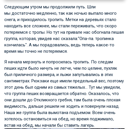
Следующим утром мы продолжили путь. Шли
мы достаточно медленно, так как ночью выпало много
снега, и приходилось тропить. Метки на деревьях стало
находить все сложнее, мы стали переживать, что скоро
потеряемся с тропы. Но тут на привале нас обогнала пешая
группа, которая, увидев нас сказала:"Опа-па. тропинка
кончилась". А мы порадовались, ведь теперь какое-то
время мы точно не потеряемся.
Я начала мерзнуть и попросилась тропить. По следам
пеших идти было ничуть не легче, чем по целине, пухляк
был приличного размера, и лыжи запутывались в этих
сантиметрах. Рюкзаки еще имели предельный вес, поэтому
этот день был одним из самых тяжелых… Тут мы увидели,
что группа пеших возвращается обратно. Оказалось, что
они дошли до Откликного гребня, там была очень плохая
видимость, дальше решили не ходить и повернули назад.
Наша же группа была вымотана подъемом. Всем очень
хотелось остановиться на обед, но время поджимало,
встав на обед, мы начали бы ставить лагерь.