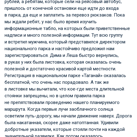
рублей, а ребятам, которые сели на рейсовый автобус,
пришлось от конечной остановки еще идти до входа
в парка, да еще и заплатить за перевоз рюкзаков. Пока
мы ждали ребят, у нас было время изучить
информационные табло, на которых были приветственные
надписи и много полезной информации. Тут всю группу
и встретил мужчина, который представился директором
национального парка и настойчиво предложил нам
зарегистрироваться. Дима и Леша быстро вернулись,
в руках у них была листовка, которая оказалась очень
полезной и достаточно красивой картой местности.
Регистрация в национальном парке «Таганай» оказалась
бесплатной, что очень нас порадовало. А так же
в листовке мы вычитали, что кое-где места длительной
стоянки запрещены, но в целом правила парка
не препятствовали проведению нашего планируемого
маршрута. Когда первые лучи заоблачного солнца
осветили путь-дорогу, мы начали движение наверх. Дорога
была накатанная, скорее даже натоптанная. Удивили
добротные указатели, которые стояли почти на каждой
значительной развилке. Как потом оказалось,