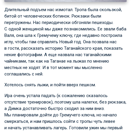
Длительный подъем нас измотал. Тропа была скользкой,
битой от человеческих ботинок. Рюкзаки были
перегружены. Нас периодически обгоняли пешеходы.
С одной женщиной мы даже познакомились. Ее звали баба
Валя, она шла к Гремучему ключу, где недавно построила
иглу, чтобы там справлять Новый год. Она позвала нас
в гости, рассказать историю Таганайского края, показать
некие фотографии. А еще назвала нас таганайскими
чайниками, так как на Таганае на лыжах по мнению
местных не ходят. И в тот момент мы мысленно
соглашались с ней.
Хотелось снять лыжи, и пойти вверх пешком.
Ира очень устала падать (к сожалению сказалось
отсутствие тренировок), поэтому шла налегке, без рюкзака,
а Димка достаточно быстро сходил за ним вниз.
Мы планировали дойти до Гремучего ключа, но начало
смеркаться, и нам пришлось сойти с тропы чуть левее
и начать устанавливать лагерь. Готовили ужин мы первый