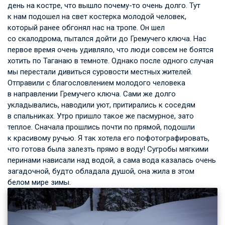
день на костре, что вышло почему-то очень долго. Тут
к нам подошел на свет костерка молодой человек,
который ранее обгонял нас на тропе. Он шел
со скалодрома, пытался дойти до Гремучего ключа. Нас
первое время очень удивляло, что люди совсем не боятся
хотить по Таганаю в темноте. Однако после одного случая
мы перестали дивиться суровости местных жителей.
Отправили с благословлением молодого человека
в направлении Гремучего ключа. Сами же долго
укладывались, наводили уют, притирались к соседям
в спальниках. Утро пришло такое же пасмурное, зато
теплое. Сначала прошлись почти по прямой, подошли
к красивому ручью. Я так хотела его пофотографировать,
что готова была залезть прямо в воду! Сугробы мягкими
перинами нависали над водой, а сама вода казалась очень
загадочной, будто обладала душой, она жила в этом
белом мире зимы.