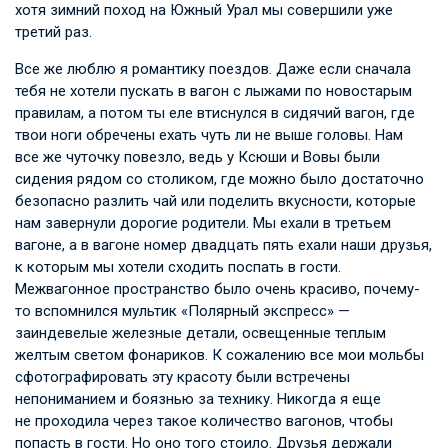
хотя зимний поход на Южный Урал мы совершили уже
третий раз.
Все же люблю я романтику поездов. Даже если сначала
тебя не хотели пускать в вагон с лыжами по новостарым
правилам, а потом ты еле втиснулся в сидячий вагон, где
твои ноги обречены ехать чуть ли не выше головы. Нам
все же чуточку повезло, ведь у Ксюши и Вовы были
сидения рядом со столиком, где можно было достаточно
безопасно разлить чай или поделить вкусности, которые
нам завернули дорогие родители. Мы ехали в третьем
вагоне, а в вагоне номер двадцать пять ехали наши друзья,
к которым мы хотели сходить поспать в гости.
Межвагонное пространство было очень красиво, почему-
то вспомнился мультик «Полярный экспресс» —
заиндевелые железные детали, освещенные теплым
желтым светом фонариков. К сожалению все мои мольбы
сфотографировать эту красоту были встречены
непониманием и боязнью за технику. Никогда я еще
не проходила через такое количество вагонов, чтобы
попасть в гости. Но оно того стоило. Друзья держали