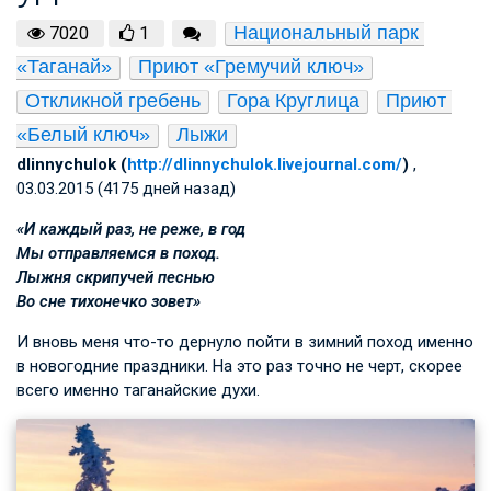
Национальный парк 
7020
1
«Таганай»
Приют «Гремучий ключ»
Откликной гребень
Гора Круглица
Приют 
«Белый ключ»
Лыжи
dlinnychulok (
http://dlinnychulok.livejournal.com/
)
,
03.03.2015 (4175 дней назад)
«И каждый раз, не реже, в год
Мы отправляемся в поход.
Лыжня скрипучей песнью
Во сне тихонечко зовет»
И вновь меня что-то дернуло пойти в зимний поход именно
в новогодние праздники. На это раз точно не черт, скорее
всего именно таганайские духи.