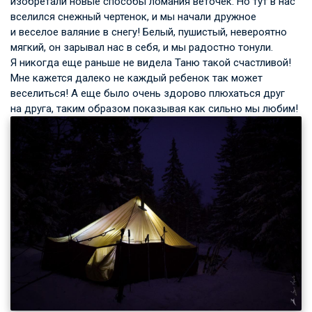
изобретали новые способы ломания веточек. Но тут в нас
вселился снежный чертенок, и мы начали дружное
и веселое валяние в снегу! Белый, пушистый, невероятно
мягкий, он зарывал нас в себя, и мы радостно тонули.
Я никогда еще раньше не видела Таню такой счастливой!
Мне кажется далеко не каждый ребенок так может
веселиться! А еще было очень здорово плюхаться друг
на друга, таким образом показывая как сильно мы любим!