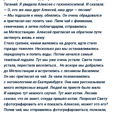
Таганай. Я увидела Алексея с газонокосилкой. И сказала:
— О, это же наш друг Алексей, наш друг — лесник!
— Мы подошли к нему, обнялись. Он очень обрадовался
и пригласил нас попить чаю. Пили чай с финиками,
семечками, а затем поблагодарив, отправились
на Метеостанцию. Алексей пригласил на обратном пути
заглянуть вновь к нему.
Стало грязнее, камни валялись на дороге, идти стало
гораздо тяжелее. Несколько раз мы останавливались
передохнуть и попить воды. Потом начался самый
тяжёлый подъём. Тут мы уже очень устали. Света тоже
устала, перестала веселиться… Но вскоре мы добрались
до Метеостанции и встретились с лесником Василием.
Он нас пригласил на чай. За чаем познакомились
с энтомологами из Екатеринбурга. Они нам рассказывали
много интересных вещей. Людей на приюте было мало.
И наверно тут немного скучно. Тут жил котик. Лесник
сказал, что не знает, откуда пришёл котик. Попросил Свету
сфотографировать его и показать Алексею, может это его?
Попив чай, мы отправились фотографироваться, полазали,