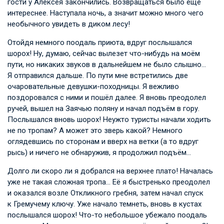
гости у Алексея закончились. Возвращаться было ещё
интереснее. Наступала ночь, а значит можно много чего
необычного увидеть в диком лесу!
Отойдя немного поодаль приюта, вдруг послышался
шорох! Ну, думаю, сейчас вылезет что-нибудь на моём
пути, но никаких звуков в дальнейшем не было слышно…
Я отправился дальше. По пути мне встретились две
очаровательные девушки-походницы. Я вежливо
поздоровался с ними и пошёл далее. Я вновь преодолел
ручей, вышел на Заячью поляну и начал подъём в гору.
Послышался вновь шорох! Неужто туристы начали ходить
не по тропам? А может это зверь какой? Немного
оглядевшись по сторонам и вверх на ветки (а то вдруг
рысь) и ничего не обнаружив, я продолжил подъём…
Долго ли скоро ли я добрался на верхнее плато! Началась
уже не такая сложная тропа… Её я быстренько преодолел
и оказался возле Откликного гребня, затем начал спуск
к Гремучему ключу. Уже начало темнеть, вновь в кустах
послышался шорох! Что-то небольшое убежало поодаль