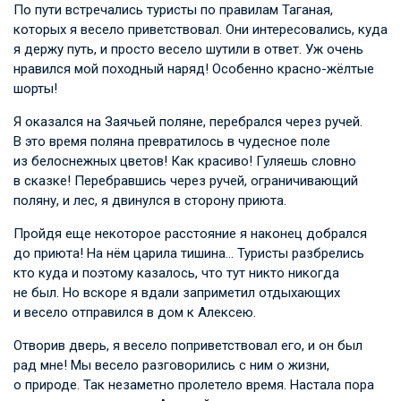
По пути встречались туристы по правилам Таганая,
которых я весело приветствовал. Они интересовались, куда
я держу путь, и просто весело шутили в ответ. Уж очень
нравился мой походный наряд! Особенно красно-жёлтые
шорты!
Я оказался на Заячьей поляне, перебрался через ручей.
В это время поляна превратилось в чудесное поле
из белоснежных цветов! Как красиво! Гуляешь словно
в сказке! Перебравшись через ручей, ограничивающий
поляну, и лес, я двинулся в сторону приюта.
Пройдя еще некоторое расстояние я наконец добрался
до приюта! На нём царила тишина… Туристы разбрелись
кто куда и поэтому казалось, что тут никто никогда
не был. Но вскоре я вдали заприметил отдыхающих
и весело отправился в дом к Алексею.
Отворив дверь, я весело поприветствовал его, и он был
рад мне! Мы весело разговорились с ним о жизни,
о природе. Так незаметно пролетело время. Настала пора