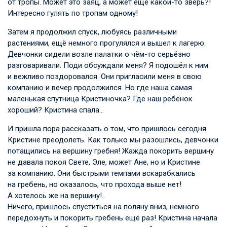
от тропы. Может это заяц, а может ещё какой-то зверь?!
Интересно гулять по тропам одному!
Затем я продолжил спуск, любуясь различными
растениями, ещё немного прогулялся и вышел к лагерю.
Девчонки сидели возле палатки о чём-то серьёзно
разговаривали. Поди обсуждали меня? Я подошёл к ним
и вежливо поздоровался. Они пригласили меня в свою
компанию и вечер продолжился. Но где наша самая
маленькая спутница Кристиночка? Где наш ребёнок
хороший? Кристина спала…
И пришла пора рассказать о том, что пришлось сегодня
Кристине преодолеть. Как только мы разошлись, девчонки
потащились на вершину гребня! Жажда покорить вершину
не давала покоя Свете, Эле, может Ане, но и Кристине
за компанию. Они быстрыми темпами вскарабкались
на гребень, но оказалось, что прохода выше нет!
А хотелось же на вершину!..
Ничего, пришлось спуститься на поляну вниз, немного
передохнуть и покорить гребень ещё раз! Кристина начала