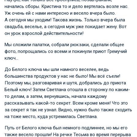
начались сборы. Кристина то и дело вертелась возле нас.
Уж очень ей с нами интересно и весело вчера было.
А сегодня мы уходим! Такова жизнь. Только вчера была
свадьба, веселье, а сегодня муж уже покидает жену. Вот
он урок взрослой действительности!
Мы сложили палатки, собрали рюкзаки, сделали общее
фото, попрощались со всеми и покинули приют Гремучий
ключ…
До Белого ключа мы шли намного веселее, ведь
большинства продуктов у нас не было! Мы всё съели!
Поэтому мы, разговаривая и шутя, добрались до приюта
Белый ключ! Затем Светлана отошла в сторонку по каким-
то делам, а затем, вернувшись, начала каждому
рассказывать какой-то секрет. Всем кроме меня! Что это
за секрет я так не узнал. Видно, нужно было также сходить
на тоже место, куда устремилась Светлана.
Путь от Белого ключа был немного подлиннее, но мы его
также весело прошли! На речке Тесьма во время перерыва