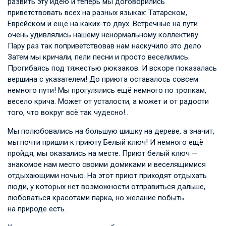
развить эту идею и теперь мы договорились
приветствовать всех на разных языках: Татарском,
Еврейском и ещё на каких-то двух. Встречные на пути
очень удивлялись нашему ненормальному коллективу.
Пару раз так поприветствовав нам наскучило это дело.
Затем мы кричали, пели песни и просто веселились.
Прогибаясь под тяжестью рюкзаков. И вскоре показалась
вершина с указателем! До приюта оставалось совсем
немного пути! Мы прогулялись ещё немного по тропкам,
весело крича. Может от усталости, а может и от радости
того, что вокруг всё так чудесно!..
Мы полюбовались на большую шишку на дереве, а значит,
мы почти пришли к приюту Белый ключ! И немного ещё
пройдя, мы оказались на месте. Приют белый ключ —
знакомое нам место своими домиками и веселящимися
отдыхающими ночью. На этот приют приходят отдыхать
люди, у которых нет возможности отправиться дальше,
любоваться красотами парка, но желание побыть
на природе есть.