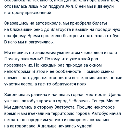
оказалось не так много, и когда настала пора двигаться,
отозвалась лишь моя подруга Аня. С ней мы и двинули
в сторону приключений.
Оказавшись на автовокзале, мы приобрели билеты
на ближайший рейс до Златоуста и вышли на посадочную
платформу. Время пролетело быстро, и подъехал автобус.
В него мы и загрузились.
Мы неслись по знакомым уже местам через леса и поля.
Почему знакомым? Потому, что уже какой раз
проезжаем их. Но каждый раз природа за окном
неповторима! В этой и её особенность. Помимо смены
времён года, деревья становятся выше, появляются новые
участки лесов, а где-то образуются поля.
Закончилась равнина и началась горная местность. Давно
уже наш автобус проехал город Чебаркуль. Теперь Миасс.
Мы двигались в сторону Златоуста. Прошло некоторое
время и мы въехали на территорию города. Автобус начал
петлять по городским улочка и вскоре мы оказались
на автовокзале. А дальше начались чудеса!