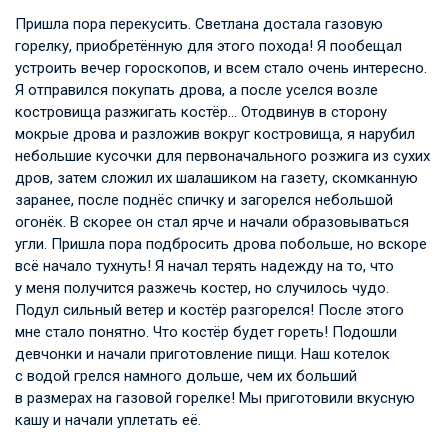
Пришла пора перекусить. Светлана достала газовую
горелку, приобретённую для этого похода! Я пообещал
устроить вечер гороскопов, и всем стало очень интересно.
Я отправился покупать дрова, а после уселся возле
костровища разжигать костёр… Отодвинув в сторону
мокрые дрова и разложив вокруг костровища, я нарубил
небольшие кусочки для первоначального розжига из сухих
дров, затем сложил их шалашиком на газету, скомканную
заранее, после поднёс спичку и загорелся небольшой
огонёк. В скорее он стал ярче и начали образовываться
угли. Пришла пора подбросить дрова побольше, но вскоре
всё начало тухнуть! Я начал терять надежду на то, что
у меня получится разжечь костер, но случилось чудо.
Подул сильный ветер и костёр разгорелся! После этого
мне стало понятно. Что костёр будет гореть! Подошли
девчонки и начали приготовление пищи. Наш котелок
с водой грелся намного дольше, чем их больший
в размерах на газовой горелке! Мы приготовили вкусную
кашу и начали уплетать её.