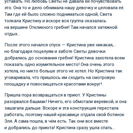
уставать. Но любовь Светы не давала ей почувствовать
это. Она то и дело обнимала нашу девочку и целовала её.
Там где ей было сложно подниматься одной, Света
толкала Кристину и вскоре вся группа оказалась
на вершине Откликного гребня! Там начался затяжной
отдых…
После этого начался спуск — Кристина уже никакая,…
но благодаря поцелуям и заботе Светы девочки
добрались до основания гребня! Кристина захотела всем
показать одно изумительное место! Она очень этого
хотела, но никто больше этого не хотел. Но Кристина так
уговаривала, что пришлось им сходить на смотровую
площадку и повосхищаться красотами вокруг!
Пришла пора возвращаться в приют. У Кристины
разорвался башмак! Ничего, его обмотали веревкой, и она
зашагала дальше. Вскоре и эта конструкция перестала
работать, поэтому нашей красавице отдала свой ботинок
Эля. А сама пошла, в чём есть. Так они все вместе
и добрались до приюта! Кристина сразу ушла спать…