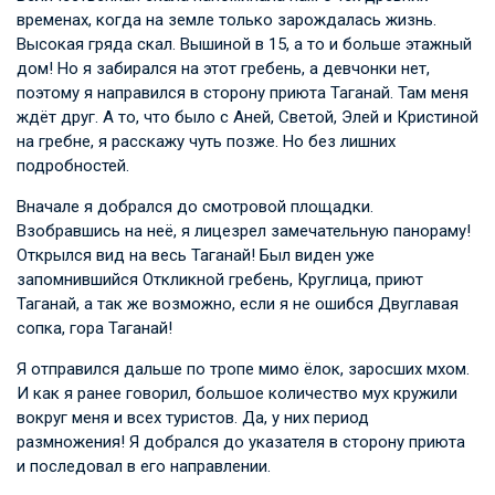
временах, когда на земле только зарождалась жизнь.
Высокая гряда скал. Вышиной в 15, а то и больше этажный
дом! Но я забирался на этот гребень, а девчонки нет,
поэтому я направился в сторону приюта Таганай. Там меня
ждёт друг. А то, что было с Аней, Светой, Элей и Кристиной
на гребне, я расскажу чуть позже. Но без лишних
подробностей.
Вначале я добрался до смотровой площадки.
Взобравшись на неё, я лицезрел замечательную панораму!
Открылся вид на весь Таганай! Был виден уже
запомнившийся Откликной гребень, Круглица, приют
Таганай, а так же возможно, если я не ошибся Двуглавая
сопка, гора Таганай!
Я отправился дальше по тропе мимо ёлок, заросших мхом.
И как я ранее говорил, большое количество мух кружили
вокруг меня и всех туристов. Да, у них период
размножения! Я добрался до указателя в сторону приюта
и последовал в его направлении.