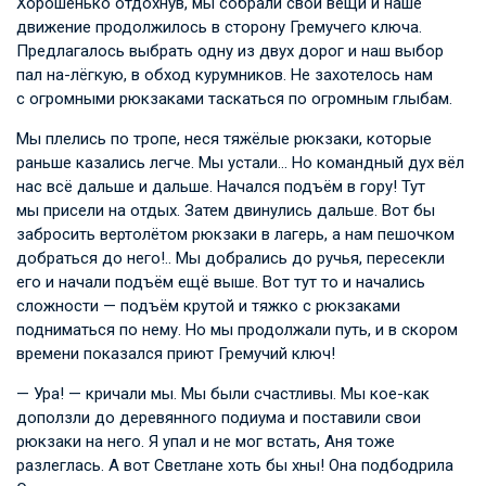
Хорошенько отдохнув, мы собрали свои вещи и наше
движение продолжилось в сторону Гремучего ключа.
Предлагалось выбрать одну из двух дорог и наш выбор
пал на-лёгкую, в обход курумников. Не захотелось нам
с огромными рюкзаками таскаться по огромным глыбам.
Мы плелись по тропе, неся тяжёлые рюкзаки, которые
раньше казались легче. Мы устали… Но командный дух вёл
нас всё дальше и дальше. Начался подъём в гору! Тут
мы присели на отдых. Затем двинулись дальше. Вот бы
забросить вертолётом рюкзаки в лагерь, а нам пешочком
добраться до него!.. Мы добрались до ручья, пересекли
его и начали подъём ещё выше. Вот тут то и начались
сложности — подъём крутой и тяжко с рюкзаками
подниматься по нему. Но мы продолжали путь, и в скором
времени показался приют Гремучий ключ!
— Ура! — кричали мы. Мы были счастливы. Мы кое-как
доползли до деревянного подиума и поставили свои
рюкзаки на него. Я упал и не мог встать, Аня тоже
разлеглась. А вот Светлане хоть бы хны! Она подбодрила