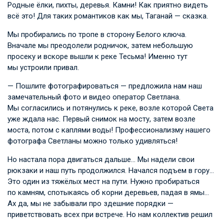
Родные ёлки, пихты, деревья. Камни! Как приятно видеть
всё это! Для таких романтиков как мы, Таганай — сказка.
Мы пробирались по тропе в сторону Белого ключа.
Вначале мы преодолели родничок, затем небольшую
просеку и вскоре вышли к реке Тесьма! Именно тут
мы устроили привал.
— Пошлите фотографироваться — предложила нам наш
замечательный фото и видео оператор Светлана.
Мы согласились и потянулись к реке, возле которой Света
уже ждала нас. Первый снимок на мосту, затем возле
моста, потом с каплями воды! Профессионализму нашего
фотографа Светланы можно только удивляться!
Но настала пора двигаться дальше… Мы надели свои
рюкзаки и наш путь продолжился. Начался подъем в гору…
Это один из тяжёлых мест на пути. Нужно пробираться
по камням, спотыкаясь об корни деревьев, падая в ямы…
Ах да, мы не забывали про здешние порядки —
приветствовать всех при встрече. Но нам коллектив решил